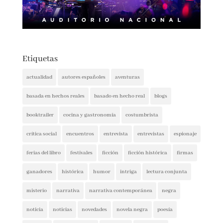
Etiquetas
actualidad
autores españoles
aventuras
basada en hechos reales
basado en hecho real
blogs
booktrailer
cocina y gastronomía
costumbrista
crítica social
encuentros
entrevista
entrevistas
espionaje
ferias del libro
festivales
ficción
ficción histórica
firmas
ganadores
histórica
humor
intriga
lectura conjunta
misterio
narrativa
narrativa contemporánea
negra
noticia
noticias
novedades
novela negra
poesía