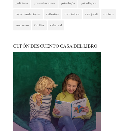
policíaca
presentaciones
psicología
psicológica
recomendaciones
reflexión
romántica
san jordi
sorteos
suspense
thriller
vida real
CUPÓN DESCUENTO CASA DEL LIBRO