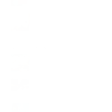
LLEVARÁ TU NOMBRE –
SONSOLES ÓNEGA
Lo + visto esta semana
NOVEDADES EDITORIALES
JULIO Y AGOSTO 2026
847 vistas
NOVEDADES EDITORIALES
JUNIO 2026
147 vistas
EL SÓTANO – ROBERTO LEAL
101 vistas