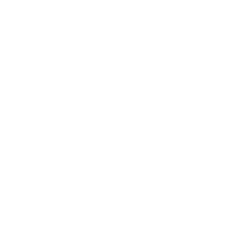
desarma,
Ulises lo removerá todo en la vida de
Karla
: sus certezas, su forma de entender el
amor y hasta la visión que tiene de sí misma.
Entre fiestas, confidencias compartidas y una
tensión imposible de ignorar,
Karla se verá
atrapada entre lo que se espera de ella y lo que
de verdad desea
. Porque, a veces, lo que
empieza con odio puede convertirse en lo más
real que has sentido nunca.
Un triángulo. Una traición. Y un amor que
quema.
https://amzn.to/4eMUOg5