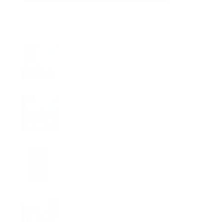
ÚLTIMAS RESEÑAS
EL SÓTANO – ROBERTO LEAL
EL CAZADOR DE LIBROS –
ALBERTO CALIANI
BAILANDO LO QUITAO – ANA
MILÁN
ANTES DE QUE TODO CAMBIE –
MANEL LOUREIRO