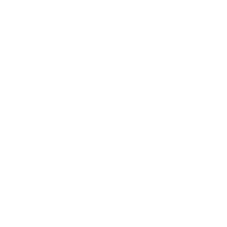
Submit a Comment
Tu dirección de correo electrónico no será
publicada.
Los campos obligatorios están
marcados con
*