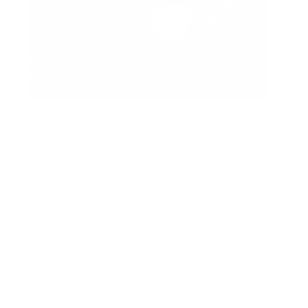
Etiquetas
actualidad
autores españoles
aventuras
basada en hechos reales
basado en hecho real
blogs
booktrailer
cocina y gastronomía
costumbrista
crítica social
encuentros
entrevista
entrevistas
espionaje
ferias del libro
festivales
ficción
ficción histórica
firmas
ganadores
histórica
humor
intriga
lectura conjunta
misterio
narrativa