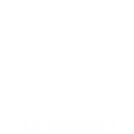
Guarda mi nombre, correo electrónico y
web en este navegador para la próxima vez que
comente.
Submit Comment
←
Anterior
Siguiente
→