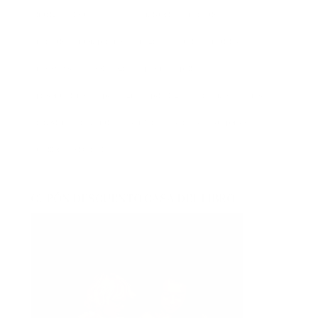
narrativa contemporánea
negra
noticia
noticias
novedades
novela negra
poesía
policíaca
presentaciones
psicología
psicológica
recomendaciones
reflexión
romántica
san jordi
sorteos
suspense
thriller
vida real
CUPÓN DESCUENTO CASA DEL LIBRO