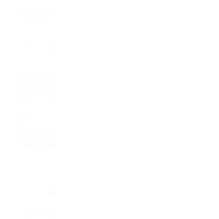
NOVEDADES EDITORIALES DE
MAYO 2026
79 vistas
DIFERENTE – ELOY MORENO
69 vistas
EL CAZADOR DE LIBROS –
ALBERTO CALIANI
45 vistas
NOVEDADES EDITORIALES
JULIO Y AGOSTO 2025
44 vistas
PRÓXIMOS LANZAMIENTOS