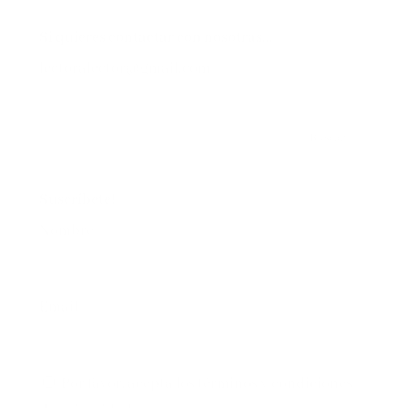
Si quieres contactar con nosotras…
lectoralector@gmail.com
Suscríbete!
Nombre*
Email*
Por favor, acepta los
términos y condiciones