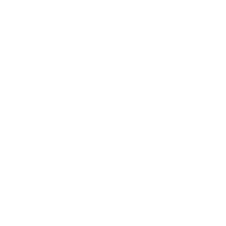
Cuaderno Blackie Books. Vol. 15: Cuaderno de
actividades para adultos. EL AUTÉNTICO E
INIMITABLE!
(
46528
)
12,25 €