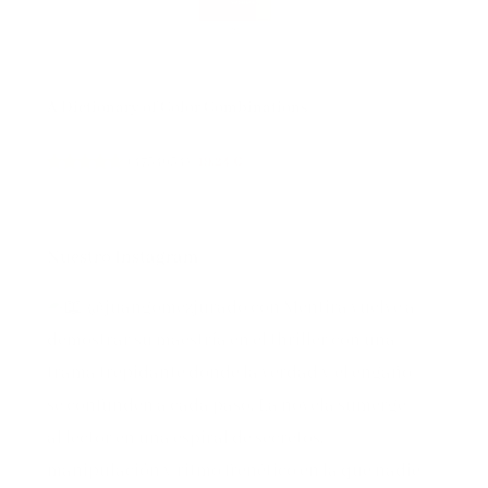
A Dictionary of Color Combinations
(
4754654
)
19,24 €
Nuestro Instagram