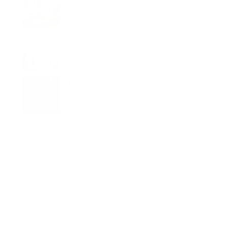
40 vistas
Spania, el secreto de las orcas
39 vistas
Haunting Adeline
38 vistas