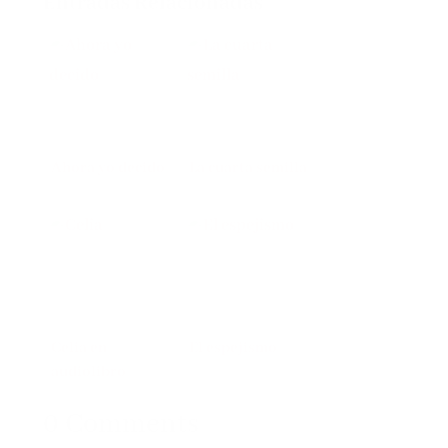
Entradas Relacionadas
Ahora yo decido
La cuarta semilla
Celia en
El espejismo
audiolibro
0 Comments