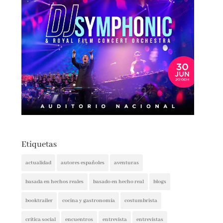
Etiquetas
actualidad
autores españoles
aventuras
basada en hechos reales
basado en hecho real
blogs
booktrailer
cocina y gastronomía
costumbrista
crítica social
encuentros
entrevista
entrevistas