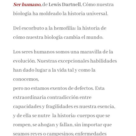
Ser humano,
de
Lewis Dartnell
, Cómo nuestra
Nombre*
biología ha moldeado la historia universal.
Email*
Del escorbuto a la hemofilia: la historia de
cómo nuestra biología cambia el mundo.
Por favor, acepta los
términos y condiciones
Los seres humanos somos una maravilla de la
de privacidad
evolución. Nuestras excepcionales habilidades
han dado lugar a la vida tal y como la
conocemos,
pero no estamos exentos de defectos. Esta
extraordinaria contradicción entre
capacidades y fragilidades es nuestra esencia,
y de ella se nutre la historia: cuerpos que se
rompen, se ahogan y fallan, sin importar que
seamos reyes o campesinos; enfermedades