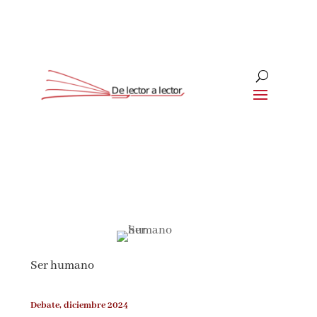
Suscríbete
CLOSE
¡Suscríbete y No Te Pierdas
Nada!
Ser humano
Únete a nuestra comunidad de amantes de la
literatura y recibe las últimas noticias y
reseñas directamente en tu bandeja de entrada.
Debate, diciembre 2024