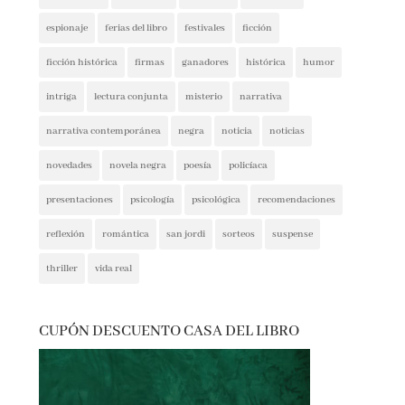
espionaje
ferias del libro
festivales
ficción
ficción histórica
firmas
ganadores
histórica
humor
intriga
lectura conjunta
misterio
narrativa
narrativa contemporánea
negra
noticia
noticias
novedades
novela negra
poesía
policíaca
presentaciones
psicología
psicológica
recomendaciones
reflexión
romántica
san jordi
sorteos
suspense
thriller
vida real
CUPÓN DESCUENTO CASA DEL LIBRO