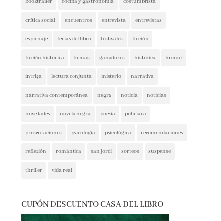
crítica social
encuentros
entrevista
entrevistas
espionaje
ferias del libro
festivales
ficción
ficción histórica
firmas
ganadores
histórica
humor
intriga
lectura conjunta
misterio
narrativa
narrativa contemporánea
negra
noticia
noticias
novedades
novela negra
poesía
policíaca
presentaciones
psicología
psicológica
recomendaciones
reflexión
romántica
san jordi
sorteos
suspense
thriller
vida real
CUPÓN DESCUENTO CASA DEL LIBRO