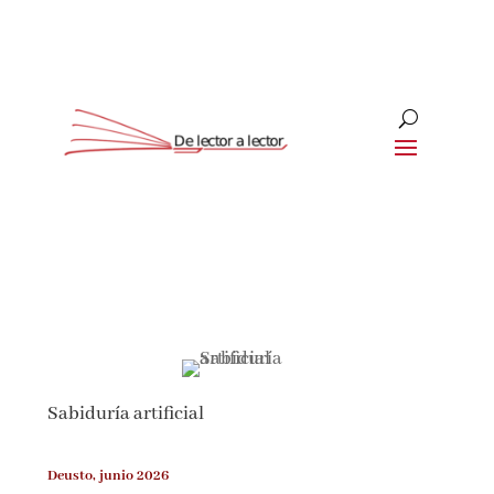
Suscríbete
CLOSE
¡Suscríbete y No Te Pierdas
Nada!
Sabiduría artificial
Únete a nuestra comunidad de amantes de la
literatura y recibe las últimas noticias y
reseñas directamente en tu bandeja de entrada.
Deusto, junio 2026