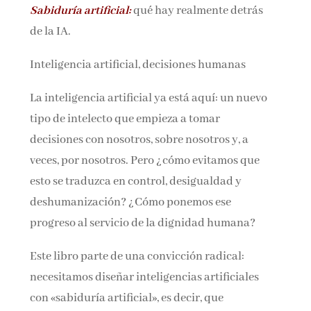
Sabiduría artificial:
qué hay realmente detrás
Nombre*
de la IA.
Email*
Inteligencia artificial, decisiones humanas
La inteligencia artificial ya está aquí: un nuevo
Por favor, acepta los
términos y condiciones
tipo de intelecto que empieza a tomar
de privacidad
decisiones con nosotros, sobre nosotros y, a
veces, por nosotros. Pero ¿cómo evitamos que
esto se traduzca en control, desigualdad y
deshumanización? ¿Cómo ponemos ese
progreso al servicio de la dignidad humana?
Este libro parte de una convicción radical:
necesitamos diseñar inteligencias artificiales
con «sabiduría artificial», es decir, que