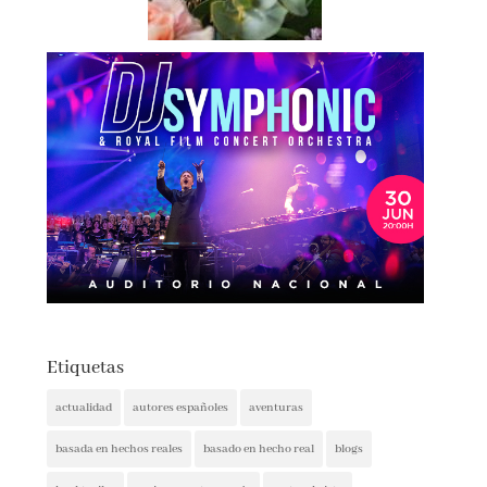
Etiquetas
actualidad
autores españoles
aventuras
basada en hechos reales
basado en hecho real
blogs
booktrailer
cocina y gastronomía
costumbrista