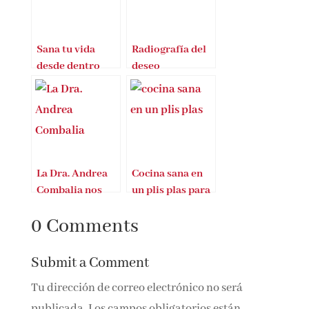
Sana tu vida
Radiografía del
desde dentro
deseo
La Dra. Andrea
Cocina sana en
Combalia nos
un plis plas para
trae Piel sana in
toda la familia
0 Comments
corpore sano
Submit a Comment
Tu dirección de correo electrónico no será
publicada.
Los campos obligatorios están