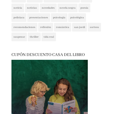
noticia
noticias
novedades
novela negra
poesía
policíaca
presentaciones
psicología
psicológica
recomendaciones
reflexión
romántica
san jordi
sorteos
suspense
thriller
vida real
CUPÓN DESCUENTO CASA DEL LIBRO