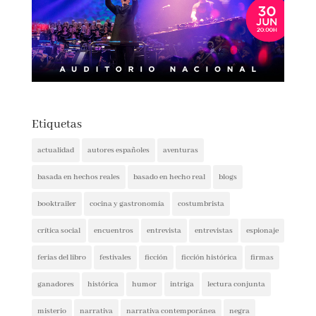
Etiquetas
actualidad
autores españoles
aventuras
basada en hechos reales
basado en hecho real
blogs
booktrailer
cocina y gastronomía
costumbrista
crítica social
encuentros
entrevista
entrevistas
espionaje
ferias del libro
festivales
ficción
ficción histórica
firmas
ganadores
histórica
humor
intriga
lectura conjunta
misterio
narrativa
narrativa contemporánea
negra