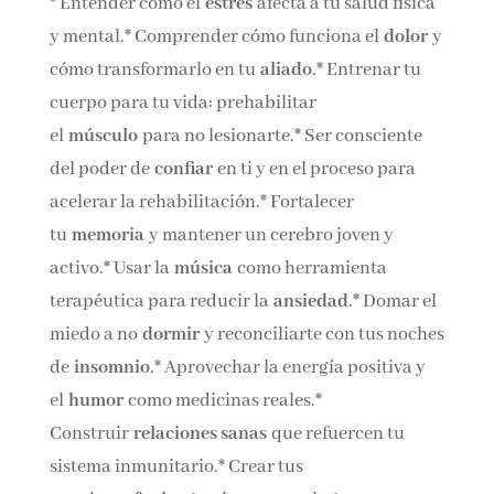
* Entender cómo el
estrés
afecta a tu salud física
y mental.* Comprender cómo funciona el
dolor
y
cómo transformarlo en tu
aliado
.* Entrenar tu
cuerpo para tu vida: prehabilitar
el
músculo
para no lesionarte.* Ser consciente
del poder de
confiar
en ti y en el proceso para
acelerar la rehabilitación.* Fortalecer
tu
memoria
y mantener un cerebro joven y
activo.* Usar la
música
como herramienta
terapéutica para reducir la
ansiedad
.* Domar el
miedo a no
dormir
y reconciliarte con tus noches
de
insomnio
.* Aprovechar la energía positiva y
el
humor
como medicinas reales.*
Construir
relaciones sanas
que refuercen tu
sistema inmunitario.* Crear tus