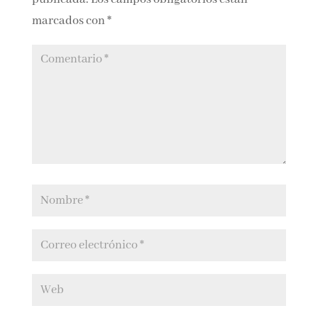
marcados con
*