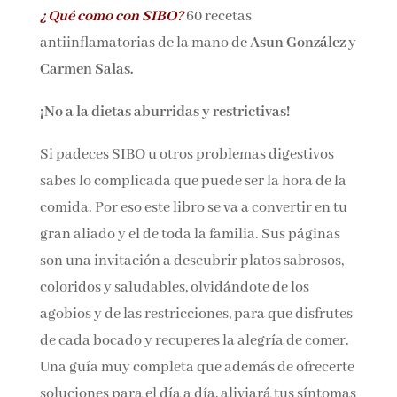
¿Qué como con SIBO?
60 recetas
Nombre*
antiinflamatorias de la mano de
Asun González
y
Carmen Salas.
Email*
¡No a la dietas aburridas y restrictivas!
Por favor, acepta los
términos y condiciones
Si padeces SIBO u otros problemas digestivos
de privacidad
sabes lo complicada que puede ser la hora de la
comida. Por eso este libro se va a convertir en
tu gran aliado y el de toda la familia. Sus
páginas son una invitación a descubrir platos
sabrosos, coloridos y saludables, olvidándote
de los agobios y de las restricciones, para que
disfrutes de cada bocado y recuperes la alegría
de comer. Una guía muy completa que además
de ofrecerte soluciones para el día a día,