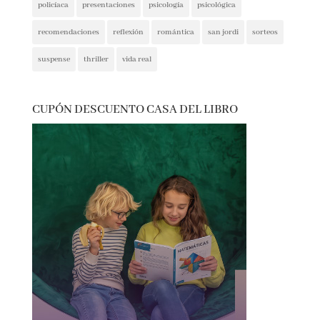
novedades
novela negra
poesía
policíaca
presentaciones
psicología
psicológica
recomendaciones
reflexión
romántica
san jordi
sorteos
suspense
thriller
vida real
CUPÓN DESCUENTO CASA DEL LIBRO