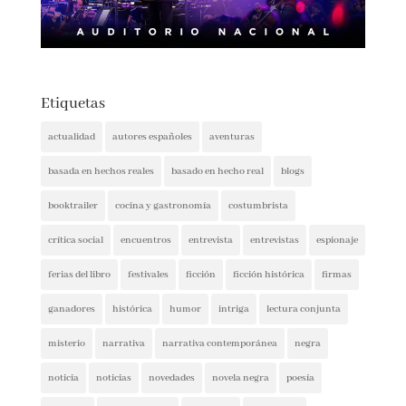
Etiquetas
actualidad
autores españoles
aventuras
basada en hechos reales
basado en hecho real
blogs
booktrailer
cocina y gastronomía
costumbrista
crítica social
encuentros
entrevista
entrevistas
espionaje
ferias del libro
festivales
ficción
ficción histórica
firmas
ganadores
histórica
humor
intriga
lectura conjunta
misterio
narrativa
narrativa contemporánea
negra
noticia
noticias