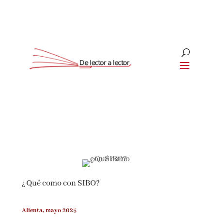
Suscríbete
CLOSE
¡Suscríbete y No Te Pierdas
Nada!
¿Qué como con SIBO?
Únete a nuestra comunidad de amantes de la
literatura y recibe las últimas noticias y
reseñas directamente en tu bandeja de entrada.
Alienta, mayo 2025