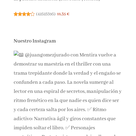
La paciente silenciosa (Best Seller | Ficción)
(
42523395
)
11,35 €
Nuestro Instagram