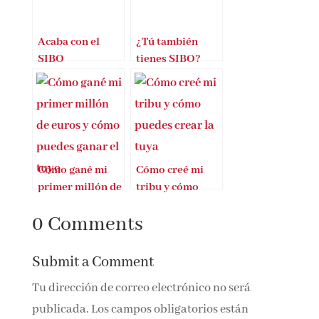
Acaba con el
¿Tú también
SIBO
tienes SIBO?
Cómo gané mi
Cómo creé mi
primer millón de
tribu y cómo
euros y cómo
puedes crear la
0 Comments
puedes ganar el
tuya
tuyo
Submit a Comment