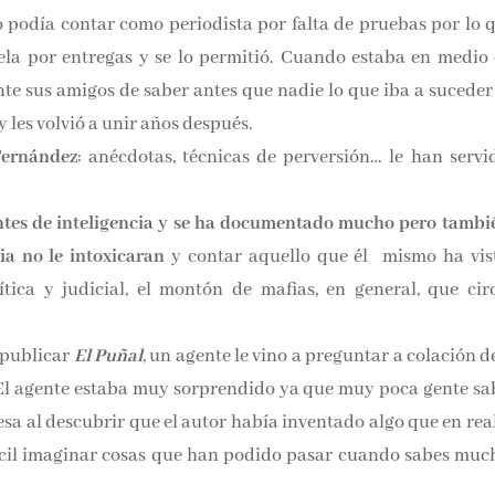
no podía contar como periodista por falta de pruebas por lo q
vela por entregas y se lo permitió. Cuando estaba en medio 
te sus amigos de saber antes que nadie lo que iba a suceder 
y les volvió a unir años después.
Fernández
: anécdotas, técnicas de perversión… le han servi
ntes de inteligencia y se ha documentado mucho pero tambi
cia no le intoxicaran
y contar aquello que él mismo ha vist
ítica y judicial, el montón de mafias, en general, que cir
 publicar
El Puñal
, un agente le vino a preguntar a colación 
. El agente estaba muy sorprendido ya que muy poca gente sab
resa al descubrir que el autor había inventado algo que en re
 fácil imaginar cosas que han podido pasar cuando sabes muc