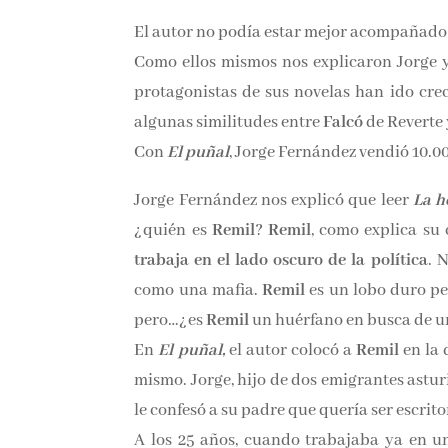
El autor no podía estar mejor acompañado 
Como ellos mismos nos explicaron Jorge y
protagonistas de sus novelas han ido cre
algunas similitudes entre
Falcó
de Reverte
Con
El puñal
, Jorge Fernández vendió 10.0
Jorge Fernández nos explicó que leer
La h
¿quién es
Remil
?
Remil
, como explica su 
trabaja en el lado oscuro de la política
. 
como una mafia.
Remil
es un lobo duro pe
pero…¿es
Remil
un huérfano en busca de u
En
El puñal,
el autor colocó a
Remil
en la 
mismo. Jorge, hijo de dos emigrantes astu
le confesó a su padre que quería ser escrito
A los 25 años, cuando trabajaba ya en u