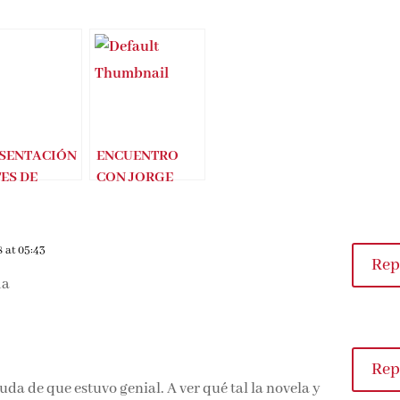
SENTACIÓN
ENCUENTRO
ES DE
CON JORGE
NOCERTE
ZEPEDA
BLO DEL
PATTERSON
ACIO)
(LOS
8 at 05:43
USURPADORES)
Rep
da
Rep
da de que estuvo genial. A ver qué tal la novela y