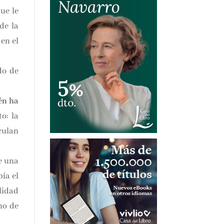
ue le
de la
en el
do de
én ha
o: la
culan
de una
ía el
alidad
ho de