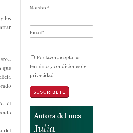
Nombre*
y los
ntrar
Email*
Por favor, acepta los
pero…
términos y condiciones de
a que
privacidad
licía
orado
ó a él
uando
a del