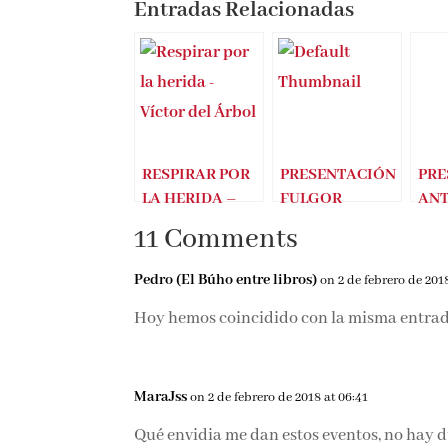
Entradas Relacionadas
RESPIRAR POR
PRESENTACIÓN
PRE
LA HERIDA –
FULGOR
ANT
Victor del Árbol
(MANEL
CO
11 Comments
LOUREIRO)
(PA
PAL
Pedro (El Búho entre libros)
on 2 de febrero de 201
Hoy hemos coincidido con la misma entra
MaraJss
on 2 de febrero de 2018 at 06:41
Qué envidia me dan estos eventos, no hay du