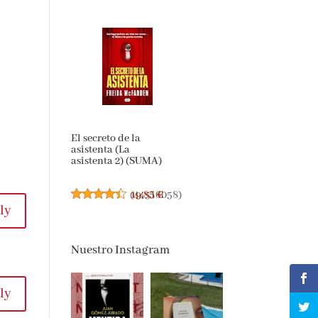
El secreto de la
asistenta (La
asistenta 2) (SUMA)
(
19,85 €
44516058
)
ly
Nuestro Instagram
ly