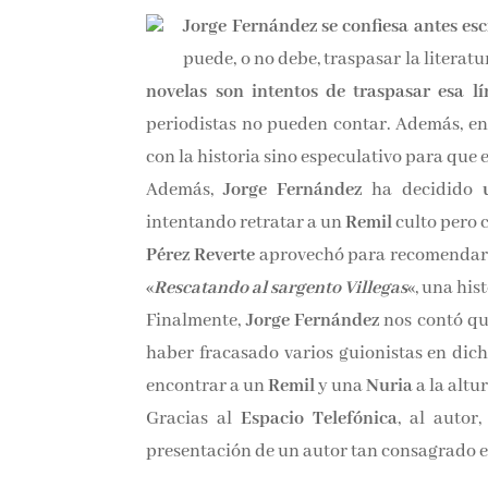
Jorge Fernández se confiesa antes esc
puede, o no debe, traspasar la literatu
novelas son intentos de traspasar esa l
periodistas no pueden contar. Además, en l
con la historia sino especulativo para que e
Además,
Jorge Fernández
ha decidido
u
intentando retratar a un
Remil
culto pero 
Pérez Reverte
aprovechó para recomendarno
«
Rescatando al sargento Villegas
«, una his
Finalmente,
Jorge Fernández
nos contó q
haber fracasado varios guionistas en dich
encontrar a un
Remil
y una
Nuria
a la altu
Gracias al
Espacio Telefónica
, al autor
presentación de un autor tan consagrado en