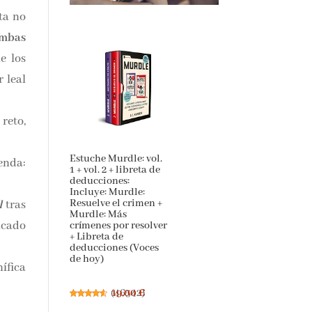
ta no
mbas
e los
 leal
reto,
Estuche Murdle: vol.
enda:
1 + vol. 2 + libreta de
deducciones:
Incluye: Murdle:
Resuelve el crimen +
l
tras
Murdle: Más
icado
crímenes por resolver
+ Libreta de
deducciones (Voces
de hoy)
ífica
(
19,00 €
46542
)