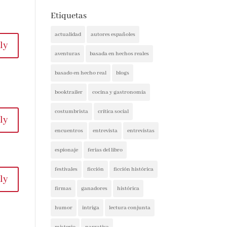
Etiquetas
actualidad
autores españoles
ly
aventuras
basada en hechos reales
basado en hecho real
blogs
booktrailer
cocina y gastronomía
costumbrista
crítica social
ly
encuentros
entrevista
entrevistas
espionaje
ferias del libro
festivales
ficción
ficción histórica
ly
firmas
ganadores
histórica
humor
intriga
lectura conjunta
misterio
narrativa