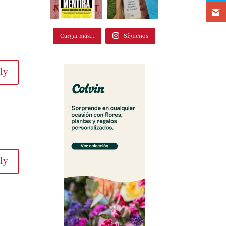
Cargar más...
Síguenos
ly
ly