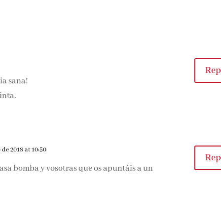
Rep
dia sana!
inta.
 de 2018 at 10:50
Rep
 pasa bomba y vosotras que os apuntáis a un