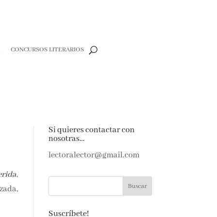
R
CONCURSOS LITERARIOS
Si quieres contactar con
nosotras…
lectoralector@gmail.com
rida
,
zada,
Suscríbete!