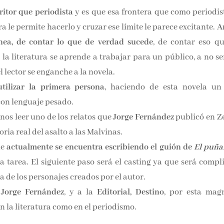
ritor que periodista
y es que esa frontera que como periodis
ra le permite hacerlo y cruzar ese límite le parece excitante.
A
ínea, de contar lo que de verdad sucede
, de contar eso qu
a literatura se aprende a trabajar para un público, a no ser
l lector se enganche a la novela.
tilizar la primera persona
, haciendo de esta novela un 
con lenguaje pesado.
s leer uno de los relatos que
Jorge Fernández
publicó en Z
toria real del asalto a las Malvinas.
ue
actualmente se encuentra escribiendo el guión de
El puña
a tarea. El siguiente paso será el casting ya que será compl
ra de los personajes creados por el autor.
,
Jorge Fernández
, y a la
Editorial, Destino
, por esta magn
 la literatura como en el periodismo.