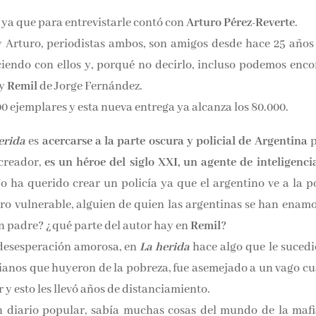
ya que para entrevistarle contó con
Arturo Pérez-Reverte
.
 Arturo, periodistas ambos, son amigos desde hace 25 años 
ciendo con ellos y, porqué no decirlo, incluso podemos enco
 y
Remil
de Jorge Fernández.
00 ejemplares y esta nueva entrega ya alcanza los 80.000.
erida
es
acercarse a la parte oscura y policial de Argentina
creador,
es un héroe del siglo XXI, un agente de inteligenci
No ha querido crear un policía ya que el argentino ve a la po
ro vulnerable, alguien de quien las argentinas se han enam
n padre? ¿qué parte del autor hay en
Remil
?
desesperación amorosa, en
La herida
hace algo que le sucedi
rianos que huyeron de la pobreza, fue asemejado a un vago c
r y esto les llevó años de distanciamiento.
n diario popular, sabía muchas cosas del mundo de la mafi