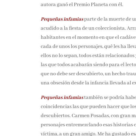
autora ganó el Premio Planeta con él.
Pequeñas infamias
parte de la muerte de u
ha acudido a la fiesta de un coleccionista
habitantes en el momento en que el cadáver 
cada de unos los personajes, qué les ha lleva
aunque ellos no lo sepan, todos están relac
secretos, por las que todos acabarán siendo
crimen: un secreto que no debe ser descubi
presente, una infidelidad, una obsesión des
que ocultar.
Pequeñas infamias
también se podría habe
coincidencias las que pueden hacer que los 
descubiertos. Carmen Posadas, con gran maes
personajes entremezclando esas historias con