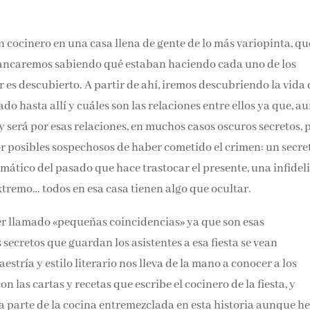
Email*
n cocinero en una casa llena de gente de lo más variopinta, qu
Por favor, acepta los
térmi
. Arrancaremos sabiendo qué estaban haciendo cada uno de lo
condiciones de privacidad
es descubierto. A partir de ahí, iremos descubriendo la vida 
do hasta allí y cuáles son las relaciones entre ellos ya que,
ionados y será por esas relaciones, en muchos casos oscuros
 para el lector posibles sospechosos de haber cometido el
erto, un hecho traumático del pasado que hace trastocar el
de la infancia llevada al extremo… todos en esa casa tienen al
r llamado «pequeñas coincidencias» ya que son esas
secretos que guardan los asistentes a esa fiesta se vean
tría y estilo literario nos lleva de la mano a conocer a los
 las cartas y recetas que escribe el cocinero de la fiesta, y