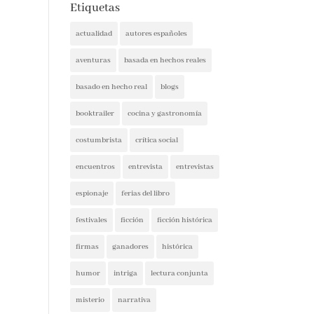
actualidad
autores españoles
aventuras
basada en hechos reales
basado en hecho real
blogs
booktrailer
cocina y gastronomía
costumbrista
crítica social
encuentros
entrevista
entrevistas
espionaje
ferias del libro
festivales
ficción
ficción histórica
firmas
ganadores
histórica
humor
intriga
lectura conjunta