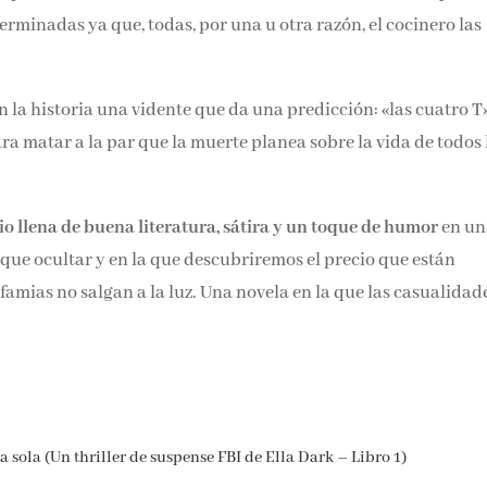
a parte de la cocina entremezclada en esta historia aunque he
erminadas ya que, todas, por una u otra razón, el cocinero las
 la historia una vidente que da una predicción: «las cuatro T
o para matar a la par que la muerte planea sobre la vida de t
io llena de buena literatura, sátira y un toque de humor
en un
 que ocultar y en la que descubriremos el precio que están
amias no salgan a la luz. Una novela en la que las casualidad