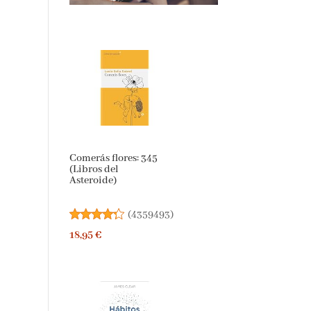
Comerás flores: 345
(Libros del
Asteroide)
(
4359493
)
18,95 €