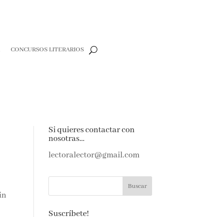
CONCURSOS LITERARIOS
CLOSE
e
Si quieres contactar con
nosotras…
e amantes de
as noticias y
lectoralector@gmail.com
ndeja de
in
Suscríbete!