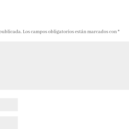
ASESINATO
LA PEREGRINA
armen
– CARMEN
adas
POSADAS
 publicada.
Los campos obligatorios están marcados con
*