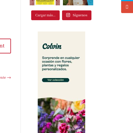
Cargar más...
Síguenos
t
te
→