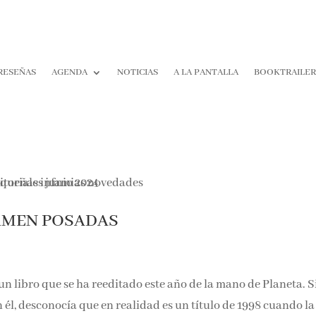
RESEÑAS
AGENDA
NOTICIAS
A LA PANTALLA
BOOKTRAILER
¡Suscríbete y No T
Pierdas Nada!
Únete a nuestra comunidad d
RMEN POSADAS
la literatura y recibe las últim
reseñas directamente en tu ba
entrada.
Nombre*
un libro que se ha reeditado este año de la mano de Planeta. S
él, desconocía que en realidad es un título de 1998 cuando la