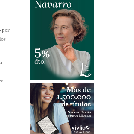
»
odos
a
es