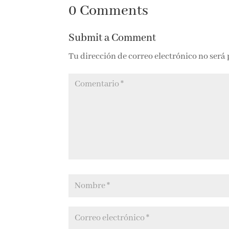
TÍTERES –
INVISIBLE –
UN 
CARMEN
Carmen Posadas
– C
0 Comments
POSADAS
Pos
Submit a Comment
Tu dirección de correo electrónico no será