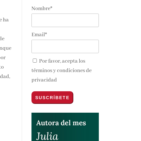
Nombre*
e
nos y
s
Email*
de
Por favor, acepta los
términos y condiciones de
privacidad
go