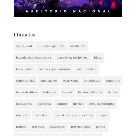
Etiquetas
actualidad
autores españoles
aventuras
basada en hechos reales
basado en hecho real
blogs
booktrailer
cocina y gastronomía
costumbrista
crítica social
encuentros
entrevista
entrevistas
espionaje
ferias del libro
festivales
ficción
ficción histórica
firmas
ganadores
histórica
humor
intriga
lectura conjunta
misterio
narrativa
narrativa contemporánea
negra
noticia
noticias
novedades
novela negra
poesía