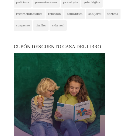
policíaca
presentaciones
psicología
psicológica
recomendaciones
reflexión
romántica
san jordi
sorteos
suspense
thriller
vida real
CUPÓN DESCUENTO CASA DEL LIBRO