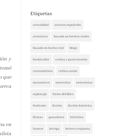
Etiquetas
actualidad
autores españoles
aventuras
basada en hechos reales
basado en hecho real
blogs
ión y
booktrailer
cocina y gastronomía
 tomó
costumbrista
crítica social
o que
encuentros
entrevista
entrevistas
uerca
espionaje
ferias del libro
festivales
ficción
ficción histórica
firmas
ganadores
histórica
apa en
humor
intriga
lectura conjunta
lista