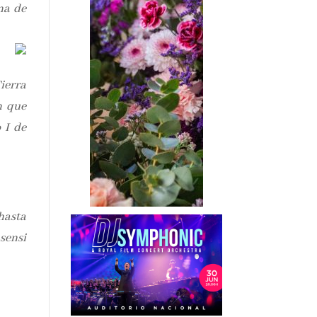
na de
ierra
n que
 I de
 hasta
sensi