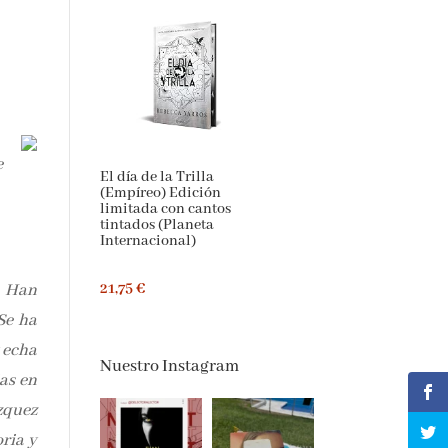
e
El día de la Trilla
(Empíreo) Edición
limitada con cantos
tintados (Planeta
Internacional)
. Han
21,75 €
Se ha
y echa
Nuestro Instagram
ias en
ázquez
oria y