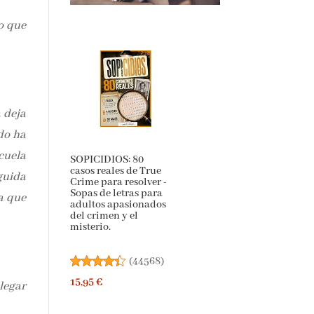
o que
a deja
do ha
cuela
SOPICIDIOS: 80
casos reales de True
guida
Crime para resolver -
Sopas de letras para
a que
adultos apasionados
del crimen y el
misterio.
(
44568
)
15,95 €
legar