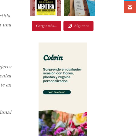
tida,
a una
Cargar más...
Síguenos
jeres
eniza
te en
danal