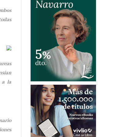
ambos
todas
areas
nsían
 a la
nario
siones