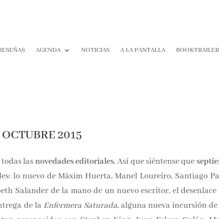
RESEÑAS
AGENDA
NOTICIAS
A LA PANTALLA
BOOKTRAILE
 OCTUBRE 2015
 todas las
novedades editoriales
. Así que siéntense que
septi
bles: lo nuevo de Màxim Huerta, Manel Loureiro, Santiago Pa
isbeth Salander de la mano de un nuevo escritor, el desenlace
ntrega de la
Enfermera Saturada
, alguna nueva incursión de 