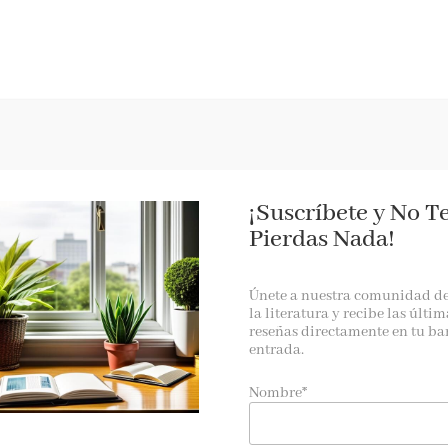
RESEÑAS
AGENDA
NOTICIAS
A LA PANTALLA
BOOKTRAILER
¡Suscríbete y No T
Pierdas Nada!
Únete a nuestra comunidad d
la literatura y recibe las últim
reseñas directamente en tu ba
entrada.
a
de
Mercedes Rosende
, un thriller descarado e ingenioso. Un
Nombre*
 Francia, Reino Unido y Alemania.