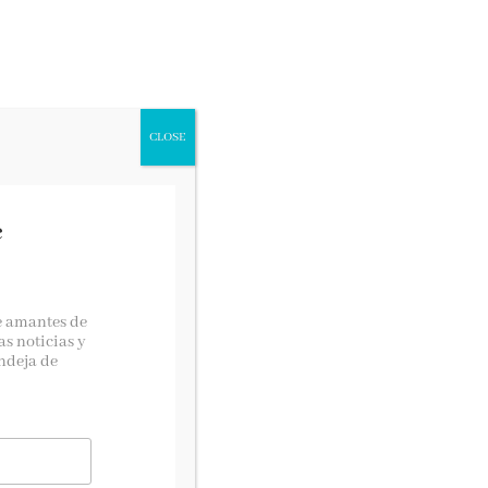
CONCURSOS LITERARIOS
CLOSE
e
Si quieres contactar con
nosotras…
e amantes de
as noticias y
lectoralector@gmail.com
ndeja de
a
Suscríbete!