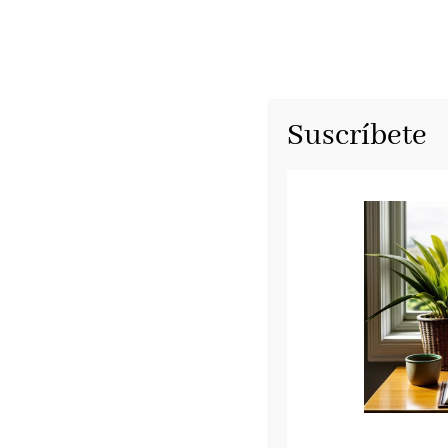
Suscríbete
Mujer equivocada
Editorial Alrevés, mayo 2023
Editorial Alrevés publica
Mujer equivocad
novela traducida y publicada ya en Italia,