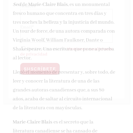
Sed
de
Marie-Claire Blais
, es un monumental
Nombre*
fresco humano que concentra en tres días y
tres noches la belleza y la injusticia del mundo.
Email*
Un tour de force, de una autora comparada con
Virginia Woolf, William Faulkner, Dante o
Shakespeare. Una escritura que pone a prueba
Por favor, acepta los
términos y condiciones
de privacidad
al lector.
Llegó el momento de presentar y, sobre todo, de
leer y conocer la literatura de una de las
grandes autoras canadienses que, a sus 80
años, acaba de saltar al circuito internacional
de la literatura con mayúsculas.
Marie-Claire Blais
es el secreto que la
literatura canadiense se ha cansado de