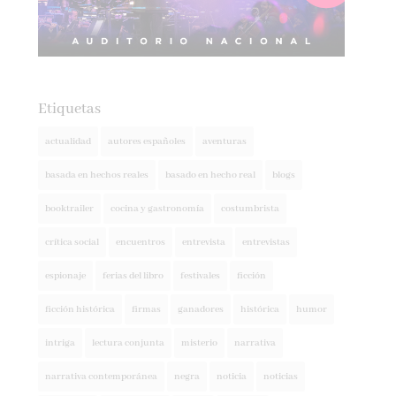
Etiquetas
actualidad
autores españoles
aventuras
basada en hechos reales
basado en hecho real
blogs
booktrailer
cocina y gastronomía
costumbrista
crítica social
encuentros
entrevista
entrevistas
espionaje
ferias del libro
festivales
ficción
ficción histórica
firmas
ganadores
histórica
humor
intriga
lectura conjunta
misterio
narrativa
narrativa contemporánea
negra
noticia
noticias
novedades
novela negra
poesía
policíaca