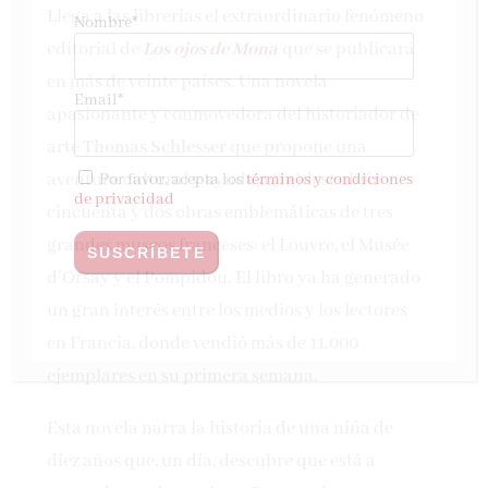
Llega a las librerías el extraordinario fenómeno
Nombre*
editorial de
Los ojos de Mona
que se publicará
en más de veinte países. Una novela
Email*
apasionante y conmovedora del historiador de
arte
Thomas Schlesser
que propone una
aventura cultural y ayuda a (re)descubrir
Por favor, acepta los
términos y condiciones
de privacidad
cincuenta y dos obras emblemáticas de tres
grandes museos franceses: el Louvre, el Musée
d’Orsay y el Pompidou. El libro ya ha generado
un gran interés entre los medios y los lectores
en Francia, donde vendió más de 11.000
ejemplares en su primera semana.
Esta novela narra la historia de una niña de
diez años que, un día, descubre que está a