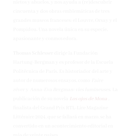
nietos y abuelos, y nos ayuda a (re)descubrir
cincuenta y dos obras emblemáticas de tres
grandes museos franceses: el Louvre, Orsay y el
Pompidou. Una novela única en su especie,
apasionante y conmovedora.
­Thomas Schlesser
dirige la Fundación
Hartung-Bergman y es profesor de la Escuela
Politécnica de París. Es historiador del arte y
autor de numerosos ensayos, como
Faire
rêver
y
Anna-Eva Bergman: vies lumineuses
. La
publicación de su novela
Los ojos de Mona
,
finalista del Grand Prix RTL-Lire Magazine
Littéraire 2024, que se fallará en marzo, se ha
convertido en un acontecimiento editorial en
más de veinte países.