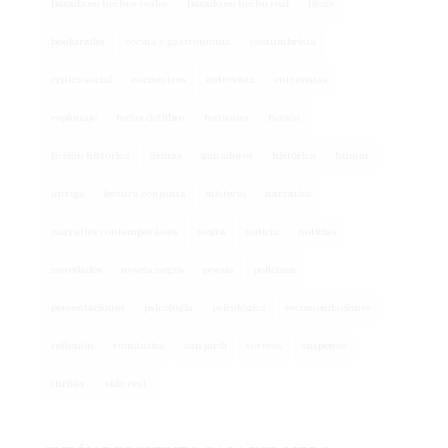
booktrailer
cocina y gastronomía
costumbrista
crítica social
encuentros
entrevista
entrevistas
espionaje
ferias del libro
festivales
ficción
ficción histórica
firmas
ganadores
histórica
humor
intriga
lectura conjunta
misterio
narrativa
narrativa contemporánea
negra
noticia
noticias
novedades
novela negra
poesía
policíaca
presentaciones
psicología
psicológica
recomendaciones
reflexión
romántica
san jordi
sorteos
suspense
thriller
vida real
CUPÓN DESCUENTO CASA DEL LIBRO