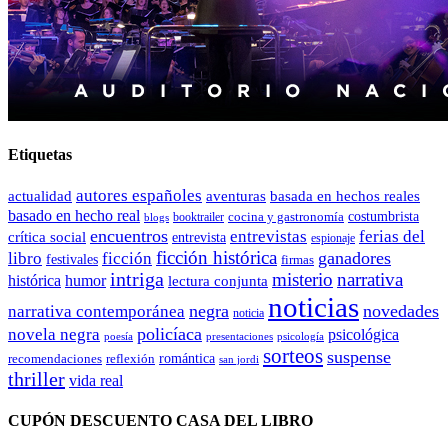
Etiquetas
autores españoles
actualidad
aventuras
basada en hechos reales
basado en hecho real
costumbrista
cocina y gastronomía
blogs
booktrailer
encuentros
entrevistas
ferias del
crítica social
entrevista
espionaje
ficción histórica
ganadores
libro
ficción
festivales
firmas
intriga
misterio
narrativa
histórica
humor
lectura conjunta
noticias
negra
novedades
narrativa contemporánea
noticia
policíaca
novela negra
psicológica
presentaciones
poesía
psicología
sorteos
suspense
romántica
recomendaciones
reflexión
san jordi
thriller
vida real
CUPÓN DESCUENTO CASA DEL LIBRO