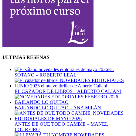
ÚLTIMAS RESEÑAS
EL
SÓTANO – ROBERTO LEAL
EL CAZADOR DE LIBROS – ALBERTO CALIANI
BAILANDO LO QUITAO – ANA MILÁN
ANTES DE QUE TODO CAMBIE – MANEL
LOUREIRO