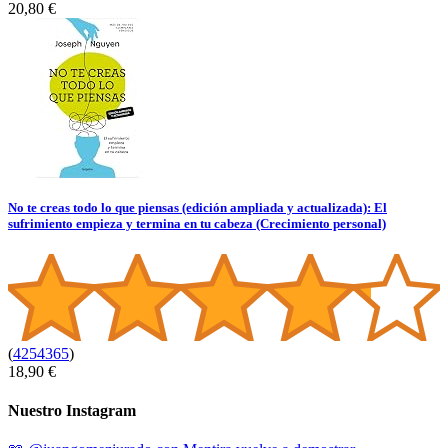
20,80 €
No te creas todo lo que piensas (edición ampliada y actualizada): El
sufrimiento empieza y termina en tu cabeza (Crecimiento personal)
(
4254365
)
18,90 €
Nuestro Instagram