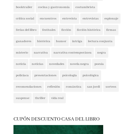
booktrailer
cocina y gastronomía
costumbrista
crítica social
encuentros
entrevista
entrevistas
espionaje
ferias del libro
festivales
ficción
ficción histórica
firmas
ganadores
histórica
humor
intriga
lectura conjunta
misterio
narrativa
narrativa contemporánea
negra
noticia
noticias
novedades
novela negra
poesía
policíaca
presentaciones
psicología
psicológica
recomendaciones
reflexión
romántica
san jordi
sorteos
suspense
thriller
vida real
CUPÓN DESCUENTO CASA DEL LIBRO