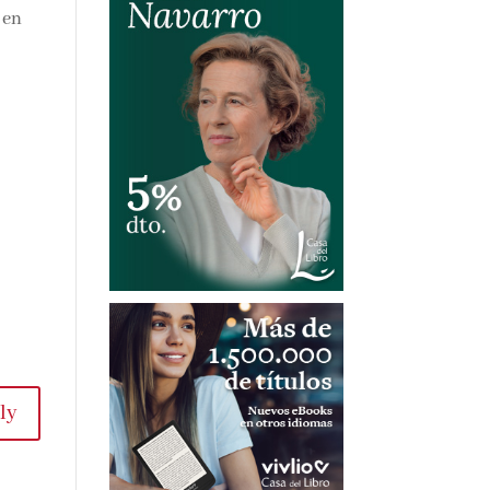
 en
ly