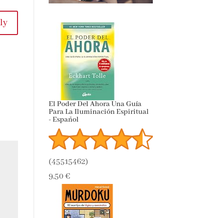
ly
El Poder Del Ahora Una Guía
Para La Iluminación Espiritual
- Español
(
45515462
)
9,50 €