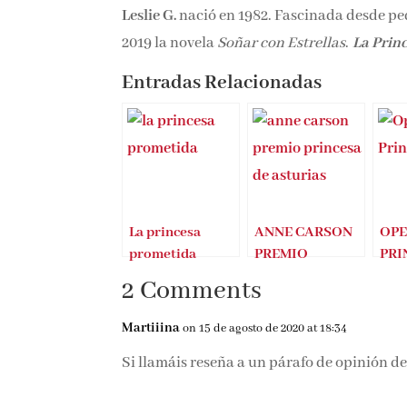
Leslie G.
nació en 1982. Fascinada desde pequ
2019 la novela
Soñar con Estrellas
.
La Princ
Entradas Relacionadas
La princesa
ANNE CARSON
OP
prometida
PREMIO
PRI
PRINCESA DE
AN
2 Comments
ASTURIAS DE
SAL
LAS LETRAS
Martiiina
on 15 de agosto de 2020 at 18:34
2020
Si llamáis reseña a un párafo de opinión d