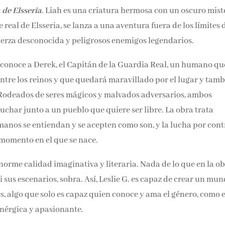
 de Elsseria
. Liah es una criatura hermosa con un oscuro mist
real de Elsseria, se lanza a una aventura fuera de los límites 
uerza desconocida y peligrosos enemigos legendarios.
 conoce a Derek, el Capitán de la Guardia Real, un humano qu
entre los reinos y que quedará maravillado por el lugar y tam
 Rodeados de seres mágicos y malvados adversarios, ambos
uchar junto a un pueblo que quiere ser libre. La obra trata
anos se entiendan y se acepten como son, y la lucha por cont
l momento en el que se nace.
norme calidad imaginativa y literaria. Nada de lo que en la o
i sus escenarios, sobra. Así, Leslie G. es capaz de crear un mu
es, algo que solo es capaz quien conoce y ama el género, como e
 enérgica y apasionante.