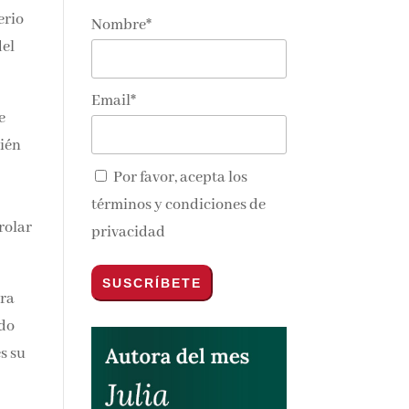
erio
Nombre*
del
Email*
e
bién
Por favor, acepta los
términos y condiciones de
rolar
privacidad
bra
ndo
s su