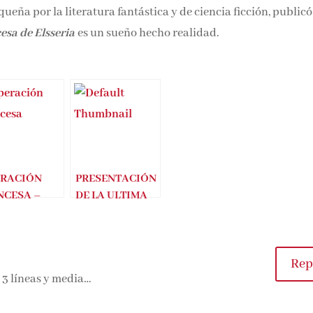
eña por la literatura fantástica y de ciencia ficción, publicó
esa de Elsseria
es un sueño hecho realidad.
ERACIÓN
PRESENTACIÓN
NCESA –
DE LA ULTIMA
TONIO
PRINCESA DEL
AS
PACÍFICO
(Virginia Yagüe)
Rep
e 3 líneas y media…