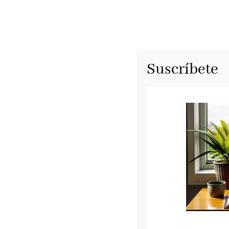
Suscríbete
La novia del viento
Ediciones B, septiembre 2024
La novia del viento
, de
Brenna Watson
, una
Leonora Carrington.