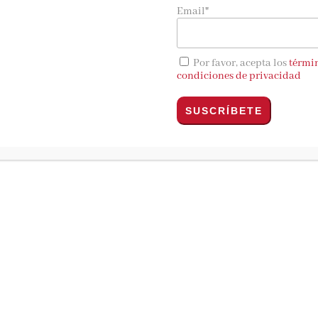
Email*
a del viento. Una artista que emergió con la fuerza de la
oria de superación y coraje inspirada en la vida de la pintor
Por favor, acepta los
térmi
condiciones de privacidad
orth odie más que asistir a las fiestas que organizan sus pad
ger marido. Ella no quiere a un hombre que la controle, solo
era. De momento, tiene que conformarse con asistir a unas clas
ivo Leopold se cruza en su camino.
afincado en París, es miembro destacado del surrealismo y ac
scinado por la vitalidad y la pasión de la joven, la invita a
ecca viajará hasta la ciudad de la luz, donde se codeará con l
storia de amor y descubrirá su auténtico talento mientras la
erne sobre el futuro del mundo y amenaza con tomar las rie