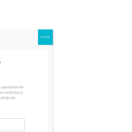
CONCURSOS LITERARIOS
CLOSE
e
Si quieres contactar con
nosotras…
e amantes de
as noticias y
lectoralector@gmail.com
ndeja de
tora
Suscríbete!