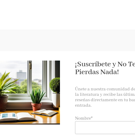
RESEÑAS
AGENDA
NOTICIAS
A LA PANTALLA
BOOKTRAILER
¡Suscríbete y No T
Pierdas Nada!
Únete a nuestra comunidad d
la literatura y recibe las últim
reseñas directamente en tu ba
entrada.
 historia de superación y coraje inspirada en la vida de la pin
Nombre*