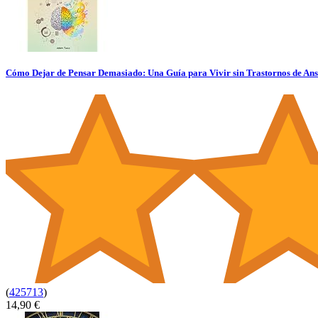
Cómo Dejar de Pensar Demasiado: Una Guía para Vivir sin Trastornos de Ansi
(
425713
)
14,90 €