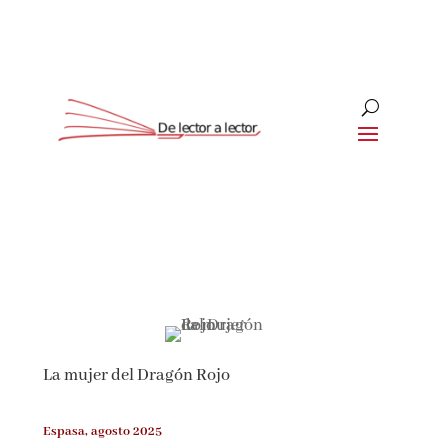
Suscríbete
CLOSE
¡Suscríbete y No Te Pierdas
Nada!
La mujer del Dragón Rojo
Únete a nuestra comunidad de amantes de la
literatura y recibe las últimas noticias y
reseñas directamente en tu bandeja de entrada.
Espasa, agosto 2025