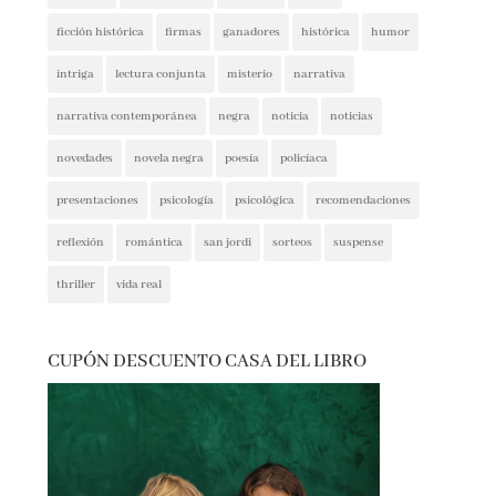
ficción histórica
firmas
ganadores
histórica
humor
intriga
lectura conjunta
misterio
narrativa
narrativa contemporánea
negra
noticia
noticias
novedades
novela negra
poesía
policíaca
presentaciones
psicología
psicológica
recomendaciones
reflexión
romántica
san jordi
sorteos
suspense
thriller
vida real
CUPÓN DESCUENTO CASA DEL LIBRO