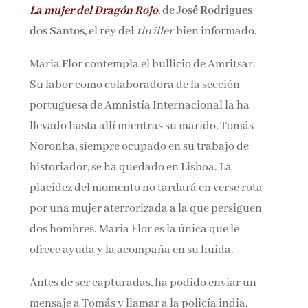
La mujer del Dragón Rojo
, de
José Rodrigues
Nombre*
dos Santos,
el rey del
thriller
bien informado.
Email*
Maria Flor contempla el bullicio de Amritsar.
Su labor como colaboradora de la sección
portuguesa de Amnistía Internacional la ha
Por favor, acepta los
términos y condiciones
llevado hasta allí mientras su marido, Tomás
de privacidad
Noronha, siempre ocupado en su trabajo de
historiador, se ha quedado en Lisboa. La
placidez del momento no tardará en verse rota
por una mujer aterrorizada a la que persiguen
dos hombres. Maria Flor es la única que le
ofrece ayuda y la acompaña en su huida.
Antes de ser capturadas, ha podido enviar un
mensaje a Tomás y llamar a la policía india.