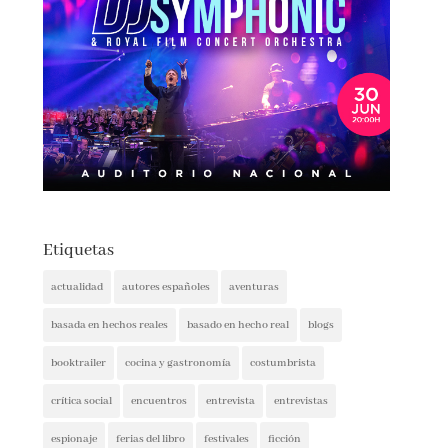
Etiquetas
actualidad
autores españoles
aventuras
basada en hechos reales
basado en hecho real
blogs
booktrailer
cocina y gastronomía
costumbrista
crítica social
encuentros
entrevista
entrevistas
espionaje
ferias del libro
festivales
ficción