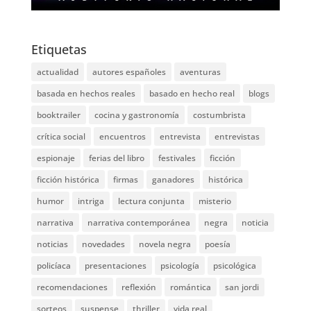
Etiquetas
actualidad
autores españoles
aventuras
basada en hechos reales
basado en hecho real
blogs
booktrailer
cocina y gastronomía
costumbrista
crítica social
encuentros
entrevista
entrevistas
espionaje
ferias del libro
festivales
ficción
ficción histórica
firmas
ganadores
histórica
humor
intriga
lectura conjunta
misterio
narrativa
narrativa contemporánea
negra
noticia
noticias
novedades
novela negra
poesía
policíaca
presentaciones
psicología
psicológica
recomendaciones
reflexión
romántica
san jordi
sorteos
suspense
thriller
vida real