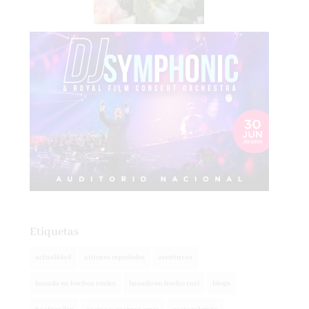
Etiquetas
actualidad
autores españoles
aventuras
basada en hechos reales
basado en hecho real
blogs
booktrailer
cocina y gastronomía
costumbrista