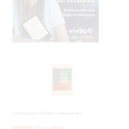
A Dictionary of Color Combinations
(
4754654
)
19,24 €