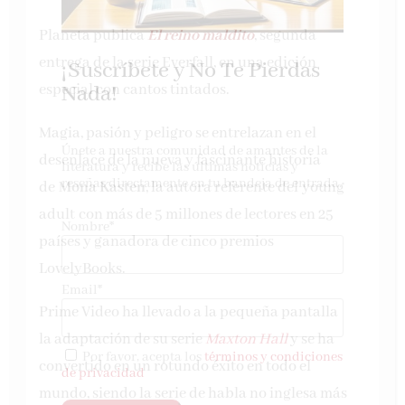
Planeta publica
El reino maldito
, segunda
entrega de la serie Everfall, en una edición
¡Suscríbete y No Te Pierdas
Nada!
especial con cantos tintados.
Magia, pasión y peligro se entrelazan en el
Únete a nuestra comunidad de amantes de la
desenlace de la nueva y fascinante historia
literatura y recibe las últimas noticias y
reseñas directamente en tu bandeja de entrada.
de
Mona Kasten
, la autora referente del young
adult con más de 5 millones de lectores en 25
Nombre*
países y ganadora de cinco premios
LovelyBooks.
Email*
Prime Video ha llevado a la pequeña pantalla
la adaptación de su serie
Maxton Hall
y se ha
Por favor, acepta los
términos y condiciones
convertido en un rotundo éxito en todo el
de privacidad
mundo, siendo la serie de habla no inglesa más