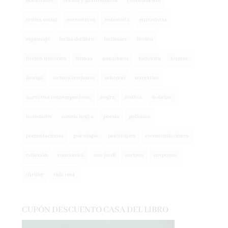
crítica social
encuentros
entrevista
entrevistas
espionaje
ferias del libro
festivales
ficción
ficción histórica
firmas
ganadores
histórica
humor
intriga
lectura conjunta
misterio
narrativa
narrativa contemporánea
negra
noticia
noticias
novedades
novela negra
poesía
policíaca
presentaciones
psicología
psicológica
recomendaciones
reflexión
romántica
san jordi
sorteos
suspense
thriller
vida real
CUPÓN DESCUENTO CASA DEL LIBRO