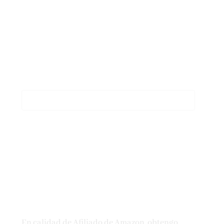
En calidad de Afiliado de Amazon, obtengo