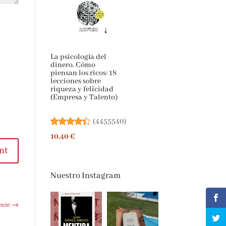
La psicología del
dinero. Cómo
piensan los ricos: 18
lecciones sobre
riqueza y felicidad
(Empresa y Talento)
(
4455540
)
10,40 €
t
Nuestro Instagram
te
→