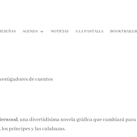
RESEÑAS
AGENDA
NOTICIAS
A LA PANTALLA
BOOKTRAILER
¡Suscríbete y No T
Pierdas Nada!
Únete a nuestra comunidad d
la literatura y recibe las últim
reseñas directamente en tu ba
entrada.
derwood
, una divertidísima novela gráfica que cambiará para
Nombre*
los príncipes y las calabazas.