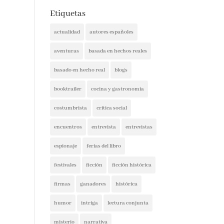
Etiquetas
actualidad
autores españoles
aventuras
basada en hechos reales
basado en hecho real
blogs
booktrailer
cocina y gastronomía
costumbrista
crítica social
encuentros
entrevista
entrevistas
espionaje
ferias del libro
festivales
ficción
ficción histórica
firmas
ganadores
histórica
humor
intriga
lectura conjunta