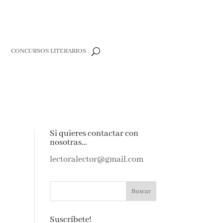
CONCURSOS LITERARIOS
e
Si quieres contactar con
nosotras…
e amantes de
as noticias y
lectoralector@gmail.com
ndeja de
Suscríbete!