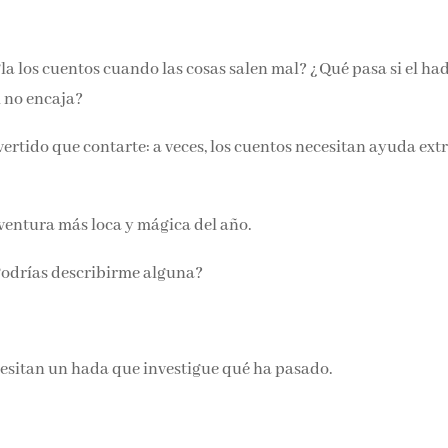
Email*
a los cuentos cuando las cosas salen mal? ¿Qué pasa si el ha
Por favor, acepta los
térmi
l no encaja?
condiciones de privacidad
rtido que contarte: a veces, los cuentos necesitan ayuda extr
aventura más loca y mágica del año.
Podrías describirme alguna?
ecesitan un hada que investigue qué ha pasado.