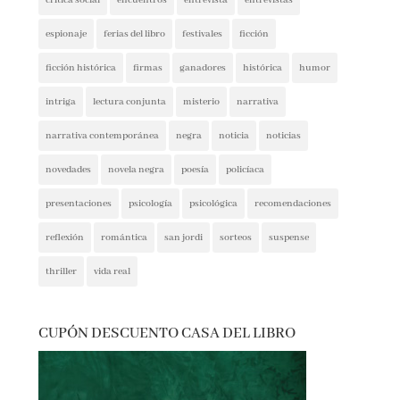
espionaje
ferias del libro
festivales
ficción
ficción histórica
firmas
ganadores
histórica
humor
intriga
lectura conjunta
misterio
narrativa
narrativa contemporánea
negra
noticia
noticias
novedades
novela negra
poesía
policíaca
presentaciones
psicología
psicológica
recomendaciones
reflexión
romántica
san jordi
sorteos
suspense
thriller
vida real
CUPÓN DESCUENTO CASA DEL LIBRO