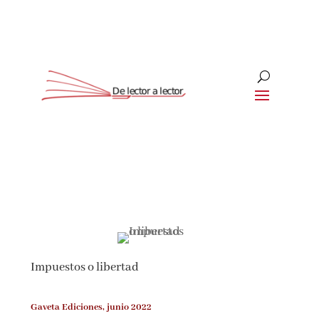
Suscríbete
CLOSE
¡Suscríbete y No Te Pierdas
Nada!
Impuestos o libertad
Únete a nuestra comunidad de amantes de la
literatura y recibe las últimas noticias y
reseñas directamente en tu bandeja de entrada.
Gaveta Ediciones, junio 2022