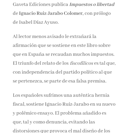
Gaveta Ediciones publica
Impuestos o libertad
Nombre*
de
Ignacio Ruiz-Jarabo Colomer,
con prólogo
de Isabel Díaz Ayuso.
Email*
Al lector menos avisado le extrañará la
afirmación que se sostiene en este libro sobre
Por favor, acepta los
términos y condiciones
que en España se recaudan muchos impuestos.
de privacidad
El triunfo del relato de los
fiscofílicos
es tal que,
con independencia del partido político al que
se pertenezca, se parte de esa falsa premisa.
Los españoles sufrimos una auténtica hernia
fiscal, sostiene Ignacio Ruíz-Jarabo en su nuevo
y polémico ensayo. El problema añadido es
que, tal y como denuncia, evitando las
distorsiones que provoca el mal diseño de los