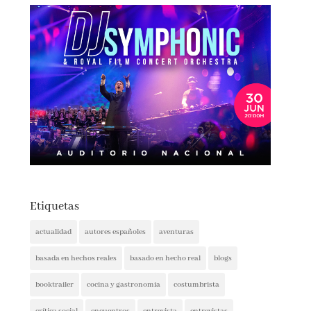
Etiquetas
actualidad
autores españoles
aventuras
basada en hechos reales
basado en hecho real
blogs
booktrailer
cocina y gastronomía
costumbrista
crítica social
encuentros
entrevista
entrevistas