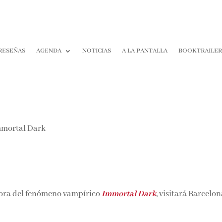
RESEÑAS
AGENDA
NOTICIAS
A LA PANTALLA
BOOKTRAILE
ora del fenómeno vampírico
Immortal Dark
,
visitará Barcelon