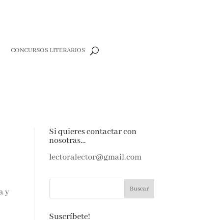
R
CONCURSOS LITERARIOS
Si quieres contactar con
nosotras…
lectoralector@gmail.com
a y
Suscríbete!