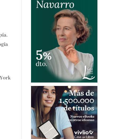
pía
.
ogía
 York