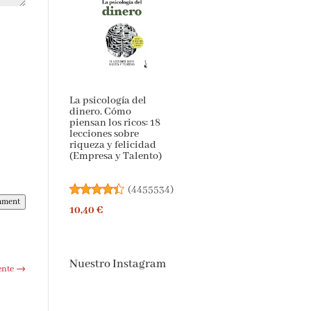
La psicología del
dinero. Cómo
piensan los ricos: 18
lecciones sobre
riqueza y felicidad
(Empresa y Talento)
(
4455534
)
mment
10,40 €
Nuestro Instagram
ente
→