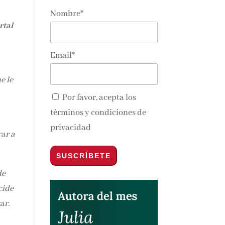
Nombre*
rtal
Email*
e le
Por favor, acepta los
términos y condiciones de
privacidad
ar a
de
cide
sar.