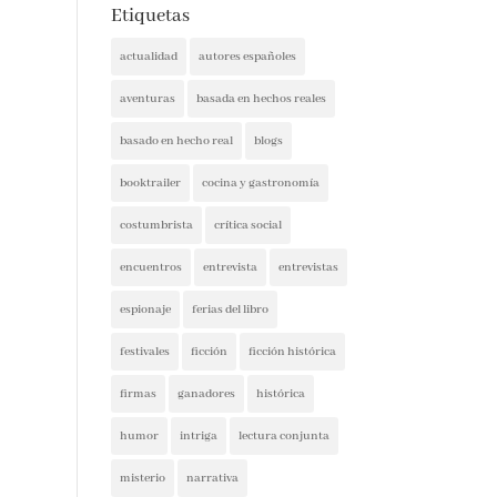
Etiquetas
actualidad
autores españoles
aventuras
basada en hechos reales
basado en hecho real
blogs
booktrailer
cocina y gastronomía
costumbrista
crítica social
encuentros
entrevista
entrevistas
espionaje
ferias del libro
festivales
ficción
ficción histórica
firmas
ganadores
histórica
humor
intriga
lectura conjunta
misterio
narrativa