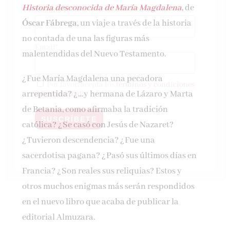
Historia desconocida de María Magdalena
,
de
Nombre*
Óscar Fábrega,
un viaje a través de la historia
no contada de una las figuras más
Email*
malentendidas del Nuevo Testamento.
¿Fue María Magdalena una pecadora
Por favor, acepta los
términos y condiciones
arrepentida? ¿…y hermana de Lázaro y Marta
de privacidad
de Betania, como afirmaba la tradición
católica? ¿Se casó con Jesús de Nazaret?
¿Tuvieron descendencia? ¿Fue una
sacerdotisa pagana? ¿Pasó sus últimos días en
Francia? ¿Son reales sus reliquias? Estos y
otros muchos enigmas más serán respondidos
en el nuevo libro que acaba de publicar la
editorial Almuzara.