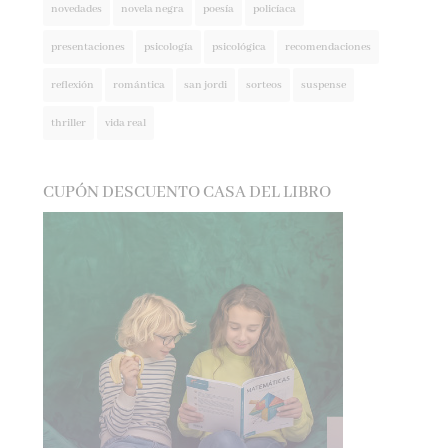
presentaciones
psicología
psicológica
recomendaciones
reflexión
romántica
san jordi
sorteos
suspense
thriller
vida real
CUPÓN DESCUENTO CASA DEL LIBRO