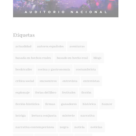
Etiquetas
actualidad
autores españoles
aventuras
basada en hechos reales
basado en hecho real
blogs
booktrailer
cocina y gastronomía
costumbrista
crítica social
encuentros
entrevista
entrevistas
espionaje
ferias del libro
festivales
ficción
ficción histórica
firmas
ganadores
histórica
humor
intriga
lectura conjunta
misterio
narrativa
narrativa contemporánea
negra
noticia
noticias
novedades
novela negra
poesía
policíaca