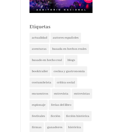
Etiquetas
actualidad
autores españoles
aventuras
basada en hechos reales
basado en hecho real
blogs
booktrailer
cocina y gastronomía
costumbrista
crítica social
encuentros
entrevista
entrevistas
espionaje
ferias del libro
festivales
ficción
ficción histórica
firmas