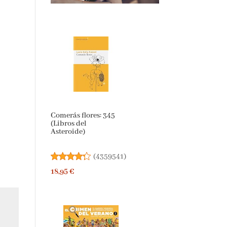
Comerás flores: 345
(Libros del
Asteroide)
(
4359541
)
18,95 €