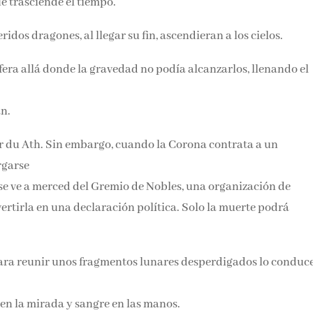
e trasciende el tiempo.
Email*
dos dragones, al llegar su fin, ascendieran a los cielos.
Por favor, acepta los
térmi
ra allá donde la gravedad no podía alcanzarlos, llenando el
condiciones de privacidad
n.
r du Ath. Sin embargo, cuando la Corona contrata a un
garse
 se ve a merced del Gremio de Nobles, una organización de
rtirla en una declaración política. Solo la muerte podrá
ra reunir unos fragmentos lunares desperdigados lo conduce
en la mirada y sangre en las manos.