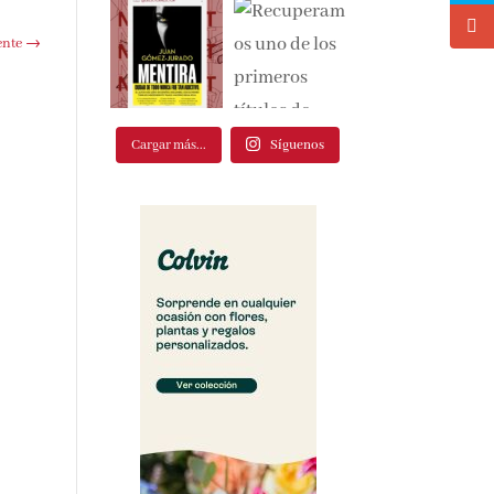
te
→
Cargar más...
Síguenos