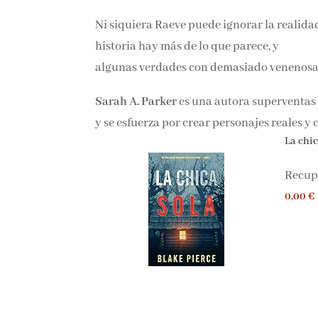
Ni siquiera Raeve puede ignorar la realida
su historia hay más de lo que parece, y
algunas verdades con demasiado venenosas
Sarah A. Parker
es una autora superventas 
épica y se esfuerza por crear personajes r
perderte.
La chica
Recupe
0,00 €