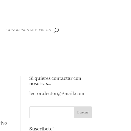
CONCURSOS LITERARIOS
CLOSE
e
Si quieres contactar con
nosotras…
e amantes de
as noticias y
lectoralector@gmail.com
ndeja de
sivo
Suscríbete!