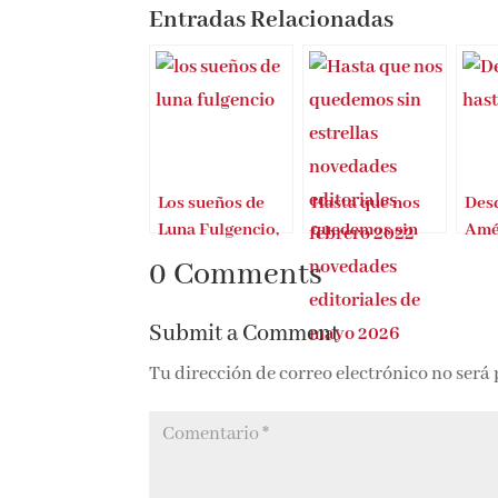
Entradas Relacionadas
Los sueños de
Hasta que nos
Des
Luna Fulgencio,
quedemos sin
Amé
primer libro de
estrellas
0 Comments
Luna
Submit a Comment
Tu dirección de correo electrónico no será