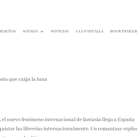
RESEÑAS
AGENDA
NOTICIAS
A LA PANTALLA
BOOKTRAILER
¡Suscríbete y No T
Pierdas Nada!
Únete a nuestra comunidad d
la literatura y recibe las últim
reseñas directamente en tu ba
entrada.
, el nuevo fenómeno internacional de fantasía llega a España
Nombre*
quistar las librerías internacionalmente. Un romantasy explo