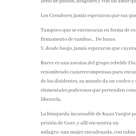
lleno de pasión, dragones y con un amor qu
Los Creadores jamás esperaron que sus queri
Tampoco que se enroscaran en forma de esfe
firmamento de tumbas… De lunas.
Y, desde luego, jamás esperaron que cayera
Raeve es una asesina del grupo rebelde Fíu
renombrado cazarrecompensas para encar
de los disidentes, su mundo da un vuelco y
elementales poderosos que pretenden conve
liberarla.
La búsqueda incansable de Kaan Vaegor pa
la prisión de Gore, y allí encuentra un
milagro: una mujer encadenada, con rabia 