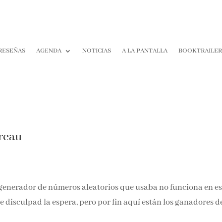
RESEÑAS
AGENDA
NOTICIAS
A LA PANTALLA
BOOKTRAILE
reau
 generador de números aleatorios que usaba no funciona en es
 disculpad la espera, pero por fin aquí están los ganadores d