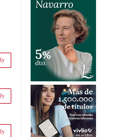
ly
ly
ly