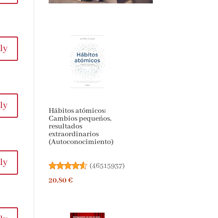
ly
ly
Hábitos atómicos:
Cambios pequeños,
resultados
extraordinarios
(Autoconocimiento)
ly
(
46515937
)
20,80 €