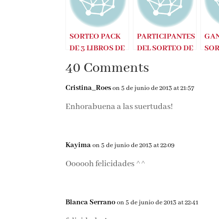
SORTEO PACK
PARTICIPANTES
GA
DE 3 LIBROS DE
DEL SORTEO DE
SOR
NICOLAS
NICOLAS
VE
40 Comments
BARREAU
BARREAU Y
FERIA DEL
Cristina_Roes
on 5 de junio de 2013 at 21:57
LIBRO 2013
Enhorabuena a las suertudas!
Kayima
on 5 de junio de 2013 at 22:09
Oooooh felicidades ^^
Blanca Serrano
on 5 de junio de 2013 at 22:41