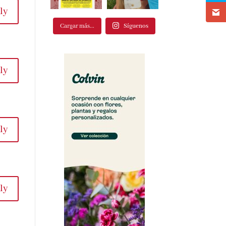
ly
Cargar más...
Síguenos
ly
ly
ly