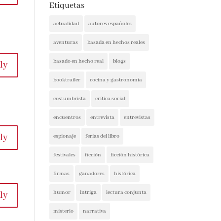
Etiquetas
actualidad
autores españoles
aventuras
basada en hechos reales
basado en hecho real
blogs
ly
booktrailer
cocina y gastronomía
costumbrista
crítica social
encuentros
entrevista
entrevistas
ly
espionaje
ferias del libro
festivales
ficción
ficción histórica
firmas
ganadores
histórica
humor
intriga
lectura conjunta
ly
misterio
narrativa