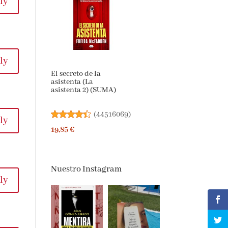
ly
ly
El secreto de la
asistenta (La
asistenta 2) (SUMA)
(
44516069
)
ly
19,85 €
Nuestro Instagram
ly