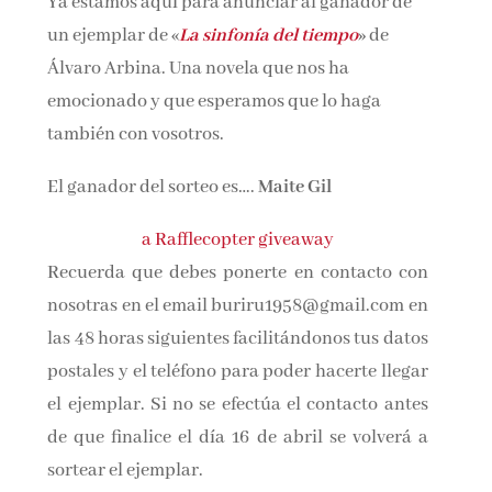
Ya estamos aquí para anunciar al ganador de
Nombre*
un ejemplar de «
La sinfonía del tiempo
» de
Álvaro Arbina. Una novela que nos ha
emocionado y que esperamos que lo haga
Email*
también con vosotros.
Por favor, acepta los
términos y condiciones
El ganador del sorteo es….
Maite Gil
de privacidad
a Rafflecopter giveaway
Recuerda que debes ponerte en contacto con
nosotras en el email buriru1958@gmail.com en
las 48 horas siguientes facilitándonos tus datos
postales y el teléfono para poder hacerte llegar
el ejemplar. Si no se efectúa el contacto antes
de que finalice el día 16 de abril se volverá a
sortear el ejemplar.