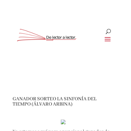
Suscríbete
CLOSE
¡Suscríbete y No Te Pierdas
Nada!
GANADOR SORTEO LA SINFONÍA DEL
TIEMPO (ÁLVARO ARBINA)
Únete a nuestra comunidad de amantes de la
literatura y recibe las últimas noticias y
reseñas directamente en tu bandeja de entrada.