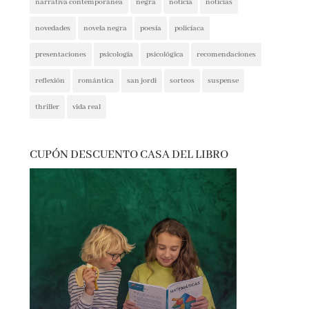
novedades
novela negra
poesía
policíaca
presentaciones
psicología
psicológica
recomendaciones
reflexión
romántica
san jordi
sorteos
suspense
thriller
vida real
CUPÓN DESCUENTO CASA DEL LIBRO