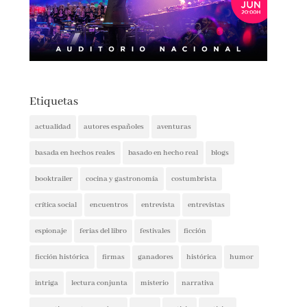
Etiquetas
actualidad
autores españoles
aventuras
basada en hechos reales
basado en hecho real
blogs
booktrailer
cocina y gastronomía
costumbrista
crítica social
encuentros
entrevista
entrevistas
espionaje
ferias del libro
festivales
ficción
ficción histórica
firmas
ganadores
histórica
humor
intriga
lectura conjunta
misterio
narrativa
narrativa contemporánea
negra
noticia
noticias