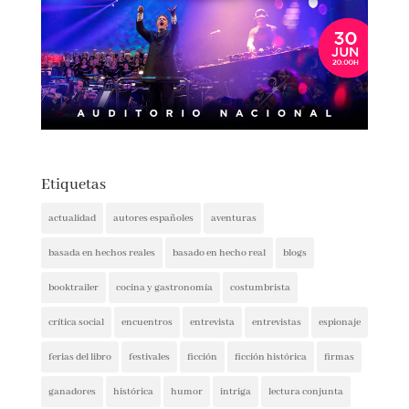
Etiquetas
actualidad
autores españoles
aventuras
basada en hechos reales
basado en hecho real
blogs
booktrailer
cocina y gastronomía
costumbrista
crítica social
encuentros
entrevista
entrevistas
espionaje
ferias del libro
festivales
ficción
ficción histórica
firmas
ganadores
histórica
humor