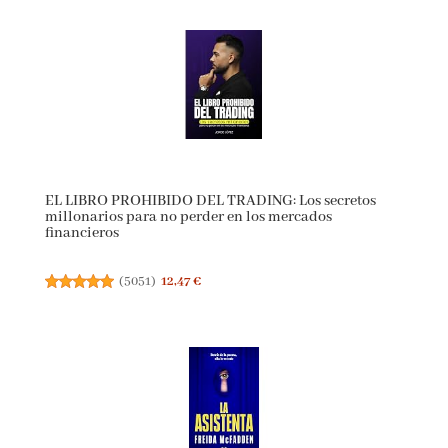
EL LIBRO PROHIBIDO DEL TRADING: Los secretos
millonarios para no perder en los mercados
financieros
(
5051
)
12,47 €