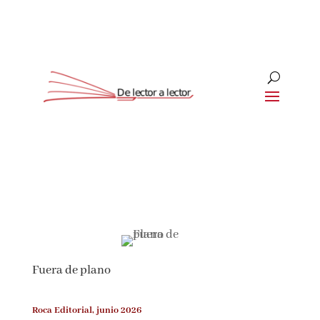
Suscríbete
CLOSE
¡Suscríbete y No Te Pierdas
Nada!
Fuera de plano
Únete a nuestra comunidad de amantes de la
literatura y recibe las últimas noticias y
reseñas directamente en tu bandeja de entrada.
Roca Editorial, junio 2026