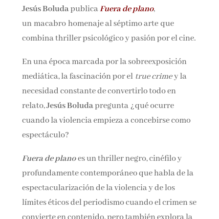
Jesús Boluda
publica
Fuera de plano
,
Nombre*
un macabro homenaje al séptimo arte que
combina thriller psicológico y pasión por el
Email*
cine.
En una época marcada por la sobreexposición
Por favor, acepta los
términos y condiciones
mediática, la fascinación por el
true crime
y la
de privacidad
necesidad constante de convertirlo todo en
relato,
Jesús Boluda
pregunta ¿qué ocurre
cuando la violencia empieza a concebirse como
espectáculo?
Fuera de plano
es un thriller negro, cinéfilo y
profundamente contemporáneo que habla de
la espectacularización de la violencia y de los
límites éticos del periodismo cuando el crimen