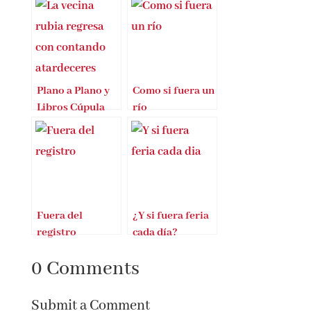
Plano a Plano y
Como si fuera un
Libros Cúpula
río
comienzan La
cuenta atrás
para el verano
Fuera del
¿Y si fuera feria
registro
cada día?
0 Comments