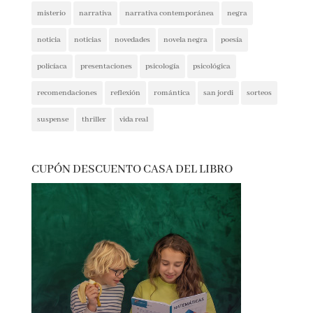
intriga
lectura conjunta
misterio
narrativa
narrativa contemporánea
negra
noticia
noticias
novedades
novela negra
poesía
policíaca
presentaciones
psicología
psicológica
recomendaciones
reflexión
romántica
san jordi
sorteos
suspense
thriller
vida real
CUPÓN DESCUENTO CASA DEL LIBRO