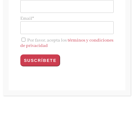
Exitus
,
la nueva novela de
Ulises Bértolo,
es una
historia de venganza ambientada en las calles
Email*
de Madrid, pero enraizada en religiones y
guerras remotas. Un thriller original y
completamente impredecible que nos enseña
Por favor, acepta los
términos y condiciones
de privacidad
que ángeles y demonios, el bien y el mal más
puros, habitan entre nosotros y son las dos
caras de la misma moneda, y que la muerte
nunca es el final.
Exitus
es una novela de suspense que combina
crimen, rituales oscuros y dilemas personales.
La historia sigue a Elia Sandoval, una
exinspectora de policía que dejó su cargo tras
un traumático evento, pero es forzada a