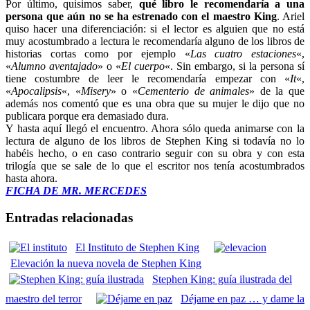
Por último, quisimos saber,
qué libro le recomendaría a una
persona que aún no se ha estrenado con el maestro King
. Ariel
quiso hacer una diferenciación: si el lector es alguien que no está
muy acostumbrado a lectura le recomendaría alguno de los libros de
historias cortas como por ejemplo «
Las cuatro estaciones
«,
«
Alumno aventajado
» o «
El cuerpo
«. Sin embargo, si la persona sí
tiene costumbre de leer le recomendaría empezar con «
It
«,
«
Apocalipsis
«, «
Misery
» o «
Cementerio de animales
» de la que
además nos comentó que es una obra que su mujer le dijo que no
publicara porque era demasiado dura.
Y hasta aquí llegó el encuentro. Ahora sólo queda animarse con la
lectura de alguno de los libros de Stephen King si todavía no lo
habéis hecho, o en caso contrario seguir con su obra y con esta
trilogía que se sale de lo que el escritor nos tenía acostumbrados
hasta ahora.
FICHA DE MR. MERCEDES
Entradas relacionadas
El Instituto de Stephen King
Elevación la nueva novela de Stephen King
Stephen King: guía ilustrada del
maestro del terror
Déjame en paz … y dame la