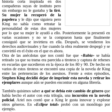
historia corta inspirada en dos
compañeras suyas de instituto pero
sin embargo no le gustaba y
la tiró
.
Su mujer la recuperó de la
papelera
y le dijo que siguiera pero
King no sabía como retratar la
personalidad de estas dos mujeres
por lo que su mujer le ayudó a ello. Posteriormente la presentó en
varias ocasiones y no se la compraron hasta que finalmente
consiguió que se invirtiera en ella. Después, se vendieron los
derechos audiovisuales y fue cuando la obra realmente despegó y se
convirtió en el éxito en el que es ahora.
Otra de las anécdotas que nos contó fue que «
Rabia
» se había
retirado ya que su trama era parecida a tiroteos y captura de rehenes
en escuelas que sucedieron en la época de los 80 y 90. De hecho en
varios de estos tiroteos se encontró una copia de la novela de King
entre las pertenencias de los asesinos. Frente a estos episodios,
Stephen King decidió dejar de imprimir esta novela y retirar los
ejemplares
aunque aún se pueden encontrar en alguna librería.
También quisimos saber
a qué se debía este cambio de género
que
había hecho el autor con esta trilogía, una
incursión en la novela
policial
. Ariel nos contó que a King le gusta innovar y explorar
otros géneros. En
«Eclipse total»
probó con un monólogo por
ejemplo.