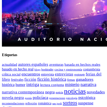
Etiquetas
autores españoles
actualidad
aventuras
basada en hechos reales
basado en hecho real
costumbrista
cocina y gastronomía
blogs
booktrailer
encuentros
entrevistas
ferias del
crítica social
entrevista
espionaje
ficción histórica
ganadores
libro
ficción
festivales
firmas
intriga
misterio
narrativa
histórica
humor
lectura conjunta
noticias
negra
novedades
narrativa contemporánea
noticia
policíaca
novela negra
psicológica
presentaciones
poesía
psicología
sorteos
suspense
romántica
recomendaciones
reflexión
san jordi