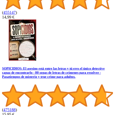
(
455147
)
14,99 €
SOPICIDIOS: El asesino está entre las letras y tú eres el único detective
capaz de encontrarlo - 80 sopas de letras de crímenes para resolver -
Pasatiempos de misterio y true crime para adultos.
(
475188
)
15,95 €