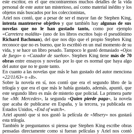
este escritor, en el que encontraremos muchos detalles de la vida
personal de este autor tan misterioso, así como material inédito y los
objetos más buscados por los coleccionistas,
Ariel nos contó, que a pesar de ser el mayor fan de Stephen King,
intenta mantenerse objetivo
y que también hay
algunas de sus
novelas que no le han gustado tanto,
como por ejemplo
«
Carretera maldita
» (uno de los libros escritos bajo el pseudónimo
Richard Bachman
), del que nos dijo que el propio Stephen King
reconoce que no es bueno, que lo escribió en un mal momento de su
vida, y se hace un libro pesado. Tampoco le gustó demasiado «
Ojos
de fuego
» o «
Cazador de sueños
«. Stephen King tiene
más de 70
obras
entre ensayos y novelas por lo que es normal que haya algo
del autor que no te guste tanto.
En cuanto a las novelas que más le han gustado del autor menciona
«
22/11/63
» o
«It»
.
Sobre la novela en sí, nos contó que era el segundo libro de la
trilogía y que era el que más le había gustado, además, apuntó, que
este segundo libro es más de misterio que policial. La primera parte
fue
«Mr. Mercedes
«, la segunda «
Quien pierde paga
«, la novela
que acaba de publicarse en España, y la tercera, ya publicada en
Estados Unidos, «
End of watch
«.
Ariel apuntó que si nos gustó la película de «
Misery
» nos gustará
esta trilogía.
También le preguntamos si piensa que Stephen King escribe obras
pensadas directamente como si fueran películas y Ariel nos contó