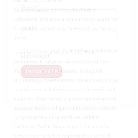
Caligrama, septiembre 2019
Nombre*
En la penumbra
de
Catherine Parker
Larrañaga
una novela romántica en la que los
Email*
protagonistas buscarán la verdad que les hará
libres.
Por favor, acepta los
términos y condiciones
La editorial Caligrama publica
En la
de privacidad
penumbra
. La obra se sitúa en la localidad
italiana de Positano. Cuenta los amores,
encuentros y desencuentros de un joven al que
su madre, en su lecho de muerte, le confiesa el
nombre del que fuera su padre, un importante
magnate italiano al que el hijo nunca conoció.
La ópera prima de la escritora chilena
Catherine Parker Larrañaga
trata sobre la
perseverancia en la búsqueda de la verdad