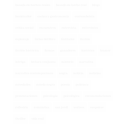
booktrailer
cocina y gastronomía
costumbrista
crítica social
encuentros
entrevista
entrevistas
espionaje
ferias del libro
festivales
ficción
ficción histórica
firmas
ganadores
histórica
humor
intriga
lectura conjunta
misterio
narrativa
narrativa contemporánea
negra
noticia
noticias
novedades
novela negra
poesía
policíaca
presentaciones
psicología
psicológica
recomendaciones
reflexión
romántica
san jordi
sorteos
suspense
thriller
vida real
CUPÓN DESCUENTO CASA DEL LIBRO