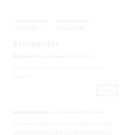
Los cruzados de
La promesa del
Dan Jones
templario de
Elizabeth
2 Comments
Chadwick
Margari
on 30 de septiembre de 2019 at 23:46
Pinta bastante bien. Lo tendré en cuenta.
Besotes!!
Reply
La pelipequirroja
on 1 de octubre de 2019 at 10:06
No me va mucho el género pero últimamente
leo más Romántica porque me he propuesto