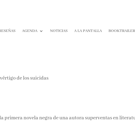
RESEÑAS
AGENDA
NOTICIAS
A LA PANTALLA
BOOKTRAILER
¡Suscríbete y No T
Pierdas Nada!
Únete a nuestra comunidad d
la literatura y recibe las últim
reseñas directamente en tu ba
entrada.
la primera novela negra de una autora superventas en literat
Nombre*