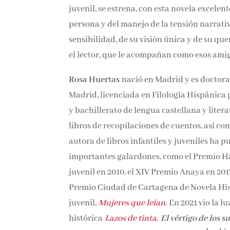
juvenil, se estrena, con esta novela excele
persona y del manejo de la tensión narrativ
sensibilidad, de su visión única y de su q
con el lector, que le acompañan como esos 
Rosa Huertas
nació en Madrid y es doctora
de Madrid, licenciada en Filología Hispáni
secundaria y bachillerato de lengua castella
publicó varios libros de recopilaciones de 
creatividad, y como autora de libros infant
merecido los más importantes galardones, c
Alandar de Literatura juvenil en 2010, el X
obtenido, en 2015, el Premio Ciudad de Car
fuera del ámbito juvenil,
Mujeres que leían
novela histórica
Lazos de tinta
.
El vértigo d