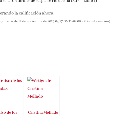
 sola (Un thriller de suspense FBI de Ella Dark – Libro 1)
rando la calificación ahora.
(a partir de 12 de noviembre de 2025 04:27 GMT +02:00 -
Más información
)
íso de los
Cristina Mellado