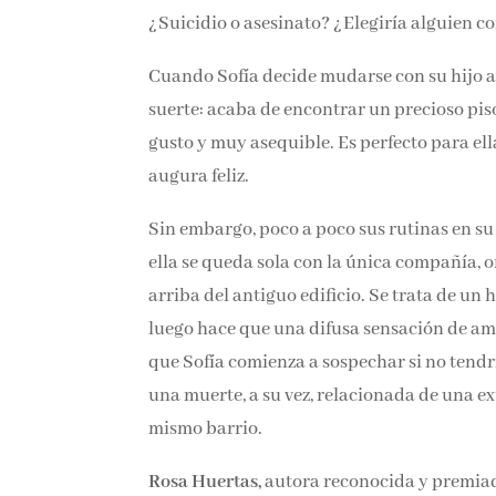
¿Suicidio o asesinato? ¿Elegiría alguien co
Cuando Sofía decide mudarse con su hijo a 
buena suerte: acaba de encontrar un precio
exquisito gusto y muy asequible. Es perfect
vida, que se augura feliz.
Sin embargo, poco a poco sus rutinas en su
y ella se queda sola con la única compañía,
arriba del antiguo edificio. Se trata de un 
luego hace que una difusa sensación de amen
que Sofía comienza a sospechar si no tendrí
una muerte, a su vez, relacionada de una e
mismo barrio.
Rosa Huertas,
autora reconocida y premiadí