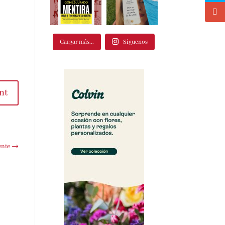
Cargar más...
Síguenos
t
te
→