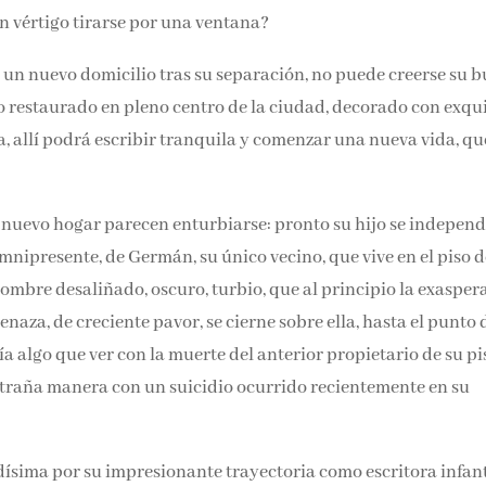
Email*
n vértigo tirarse por una ventana?
un nuevo domicilio tras su separación, no puede creerse su
Por favor, acepta los
térmi
so piso restaurado en pleno centro de la ciudad, decorado co
condiciones de privacidad
o para ella, allí podrá escribir tranquila y comenzar una nuev
 nuevo hogar parecen enturbiarse: pronto su hijo se independ
 omnipresente, de Germán, su único vecino, que vive en el piso
hombre desaliñado, oscuro, turbio, que al principio la exaspera
aza, de creciente pavor, se cierne sobre ella, hasta el punto 
a algo que ver con la muerte del anterior propietario de su pi
xtraña manera con un suicidio ocurrido recientemente en su
sima por su impresionante trayectoria como escritora infant