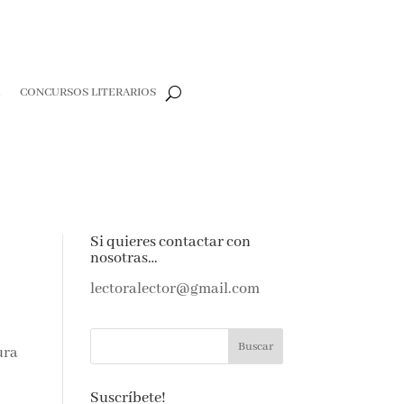
CONCURSOS LITERARIOS
e
Si quieres contactar con
nosotras…
e amantes de
as noticias y
lectoralector@gmail.com
ndeja de
ura
Suscríbete!