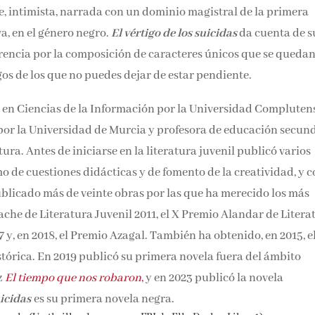
nte, intimista, narrada con un dominio magistral de la primera
a, en el género negro.
El vértigo de los suicidas
da cuenta de s
uerencia por la composición de caracteres únicos que se quedan
amigos de los que no puedes dejar de estar pendiente.
 en Ciencias de la Información por la Universidad Compluten
ca por la Universidad de Murcia y profesora de educación
na y literatura. Antes de iniciarse en la literatura juvenil
cuentos, así como de cuestiones didácticas y de fomento de la
iles y juveniles ha publicado más de veinte obras por las que 
omo el Premio Hache de Literatura Juvenil 2011, el X Premio
IV Premio Anaya en 2017 y, en 2018, el Premio Azagal. También
tagena de Novela Histórica. En 2019 publicó su primera novel
. En 2021 vio la luz
El tiempo que nos robaron
,
y en 2023 public
e los suicidas
es su primera novela negra.