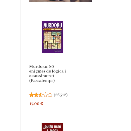
Murdoku: 80
enigmes de lògica i
assassinats: 1
(Passatemps)
(
26512
)
17,00 €