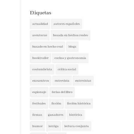
Etiquetas
actualidad
autores españoles
aventuras
basada en hechos reales
basado en hecho real
blogs
booktrailer
cocina y gastronomía
costumbrista
crítica social
encuentros
entrevista
entrevistas
espionaje
ferias del libro
festivales
ficción
ficción histórica
firmas
ganadores
histórica
humor
intriga
lectura conjunta