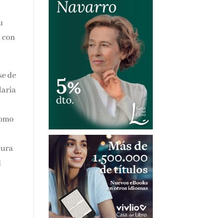
u
se
ha
 ha
a
ó la