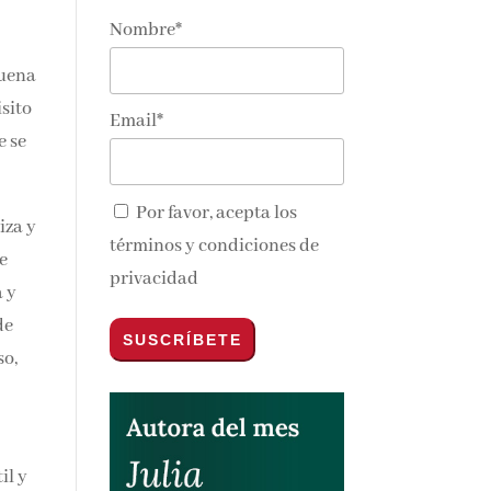
Nombre*
nos y
n
Email*
a
Por favor, acepta los
iza
términos y condiciones de
 de
privacidad
 y
de
so,
il y