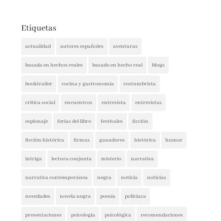
Etiquetas
actualidad
autores españoles
aventuras
basada en hechos reales
basado en hecho real
blogs
booktrailer
cocina y gastronomía
costumbrista
crítica social
encuentros
entrevista
entrevistas
espionaje
ferias del libro
festivales
ficción
ficción histórica
firmas
ganadores
histórica
humor
intriga
lectura conjunta
misterio
narrativa
narrativa contemporánea
negra
noticia
noticias
novedades
novela negra
poesía
policíaca
presentaciones
psicología
psicológica
recomendaciones