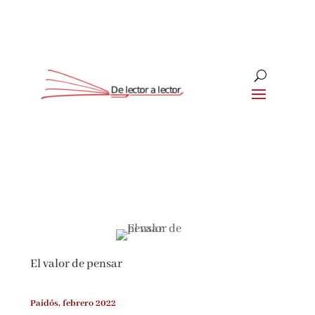
Suscríbete
CLOSE
¡Suscríbete y No Te Pierdas
Nada!
El valor de pensar
Únete a nuestra comunidad de amantes de la
literatura y recibe las últimas noticias y
reseñas directamente en tu bandeja de entrada.
Paidós, febrero 2022