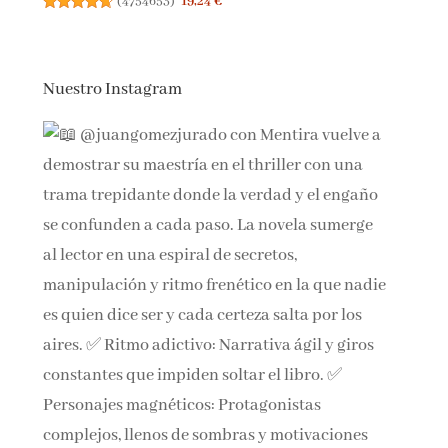
(
4754653
)
19,24 €
Nuestro Instagram