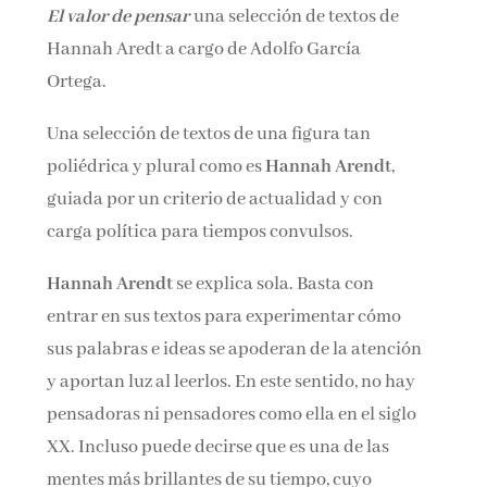
El valor de pensar
una selección de textos de
Nombre*
Hannah Aredt a cargo de Adolfo García
Ortega.
Email*
Una selección de textos de una figura tan
poliédrica y plural como es
Hannah Arendt
,
Por favor, acepta los
términos y condiciones
guiada por un criterio de actualidad y con
de privacidad
carga política para tiempos convulsos.
Hannah Arendt
se explica sola. Basta con
entrar en sus textos para experimentar cómo
sus palabras e ideas se apoderan de la atención
y aportan luz al leerlos. En este sentido, no hay
pensadoras ni pensadores como ella en el siglo
XX. Incluso puede decirse que es una de las
mentes más brillantes de su tiempo, cuyo