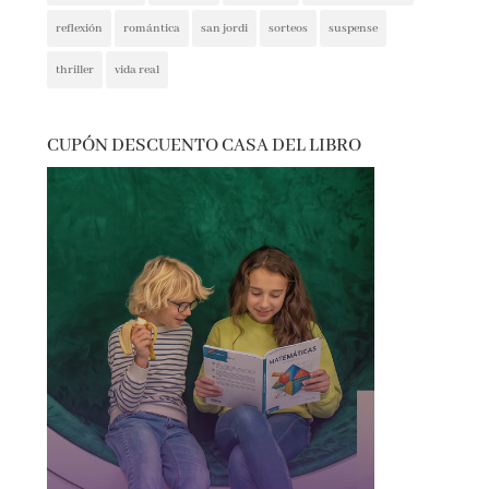
reflexión
romántica
san jordi
sorteos
suspense
thriller
vida real
CUPÓN DESCUENTO CASA DEL LIBRO