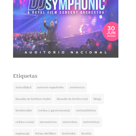
Etiquetas
actualidad
autores españoles
aventuras
basada en hechos reales
basado en hecho real
blogs
booktrailer
cocina y gastronomía
costumbrista
crítica social
encuentros
entrevista
entrevistas
espionaje
ferias del libro
festivales
ficción