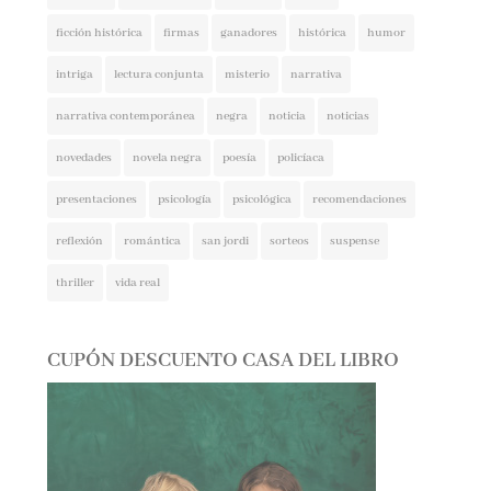
ficción histórica
firmas
ganadores
histórica
humor
intriga
lectura conjunta
misterio
narrativa
narrativa contemporánea
negra
noticia
noticias
novedades
novela negra
poesía
policíaca
presentaciones
psicología
psicológica
recomendaciones
reflexión
romántica
san jordi
sorteos
suspense
thriller
vida real
CUPÓN DESCUENTO CASA DEL LIBRO