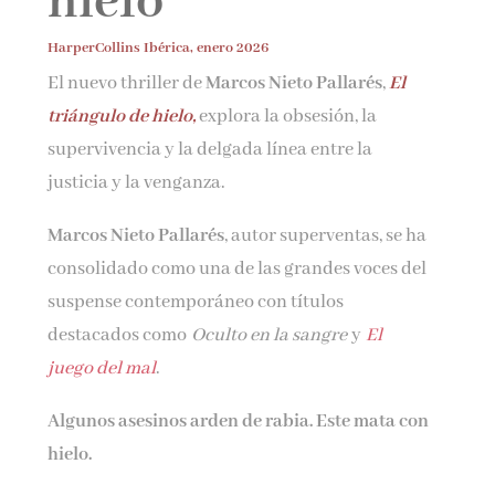
hielo
HarperCollins Ibérica, enero 2026
¡Suscríbete y No Te Pierdas Nada!
El nuevo thriller de
Marcos Nieto Pallarés
,
El
triángulo de hielo,
explora la obsesión, la
Únete a nuestra comunidad de amantes de la
supervivencia y la delgada línea entre la
literatura y recibe las últimas noticias y reseñas
justicia y la venganza.
directamente en tu bandeja de entrada.
Marcos Nieto Pallarés
, autor superventas, se ha
Nombre*
consolidado como una de las grandes voces del
suspense contemporáneo con títulos
Email*
destacados como
Oculto en la sangre
y
El
juego del mal
.
Por favor, acepta los
términos y condiciones
Algunos asesinos arden de rabia. Este mata con
de privacidad
hielo.