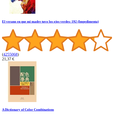
El verano en que mi madre tuvo los ojos verdes: 192 (Impedimenta)
(
4255068
)
21,37 €
A Dictionary of Color Combinations