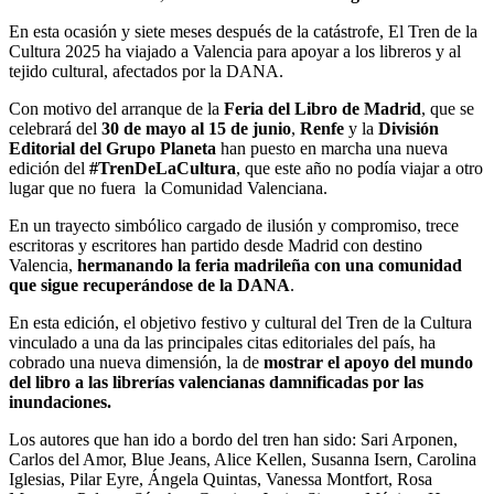
En esta ocasión y siete meses después de la catástrofe, El Tren de la
Cultura 2025 ha viajado a Valencia para apoyar a los libreros y al
tejido cultural, afectados por la DANA.
Con motivo del arranque de la
Feria del Libro de Madrid
, que se
celebrará del
30 de mayo al 15 de junio
,
Renfe
y la
División
Editorial del Grupo Planeta
han puesto en marcha una nueva
edición del
#TrenDeLaCultura
, que este año no podía viajar a otro
lugar que no fuera la Comunidad Valenciana.
En un trayecto simbólico cargado de ilusión y compromiso, trece
escritoras y escritores han partido desde Madrid con destino
Valencia,
hermanando la feria madrileña con una comunidad
que sigue recuperándose de la DANA
.
En esta edición, el objetivo festivo y cultural del Tren de la Cultura
vinculado a una da las principales citas editoriales del país, ha
cobrado una nueva dimensión, la de
mostrar el apoyo del mundo
del libro a las librerías valencianas damnificadas por las
inundaciones.
Los autores que han ido a bordo del tren han sido: Sari Arponen,
Carlos del Amor, Blue Jeans, Alice Kellen, Susanna Isern, Carolina
Iglesias, Pilar Eyre, Ángela Quintas, Vanessa Montfort, Rosa