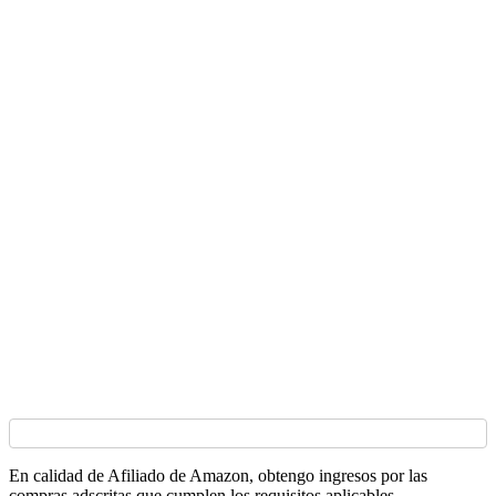
En calidad de Afiliado de Amazon, obtengo ingresos por las
compras adscritas que cumplen los requisitos aplicables