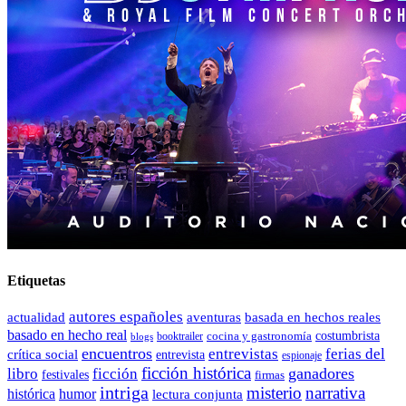
Etiquetas
autores españoles
actualidad
aventuras
basada en hechos reales
basado en hecho real
costumbrista
cocina y gastronomía
blogs
booktrailer
encuentros
entrevistas
ferias del
crítica social
entrevista
espionaje
ficción histórica
ganadores
libro
ficción
festivales
firmas
intriga
misterio
narrativa
histórica
humor
lectura conjunta