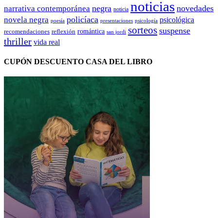
noticias
negra
novedades
narrativa contemporánea
noticia
policíaca
novela negra
psicológica
presentaciones
poesía
psicología
sorteos
suspense
romántica
recomendaciones
reflexión
san jordi
thriller
vida real
CUPÓN DESCUENTO CASA DEL LIBRO