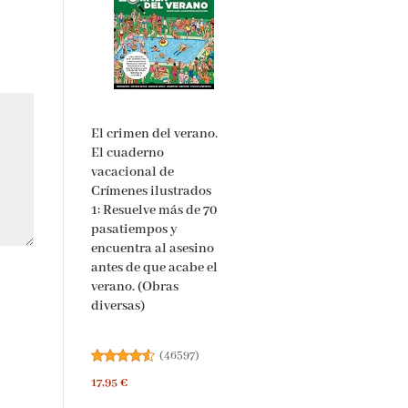
El crimen del verano.
El cuaderno
vacacional de
Crímenes ilustrados
1: Resuelve más de 70
pasatiempos y
encuentra al asesino
antes de que acabe el
verano. (Obras
diversas)
(
46597
)
17,95 €