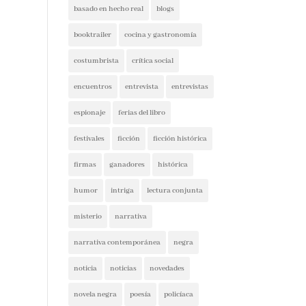
booktrailer
cocina y gastronomía
costumbrista
crítica social
encuentros
entrevista
entrevistas
espionaje
ferias del libro
festivales
ficción
ficción histórica
firmas
ganadores
histórica
humor
intriga
lectura conjunta
misterio
narrativa
narrativa contemporánea
negra
noticia
noticias
novedades