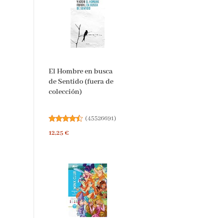
El Hombre en busca
de Sentido (fuera de
colección)
(
45526691
)
12,25 €