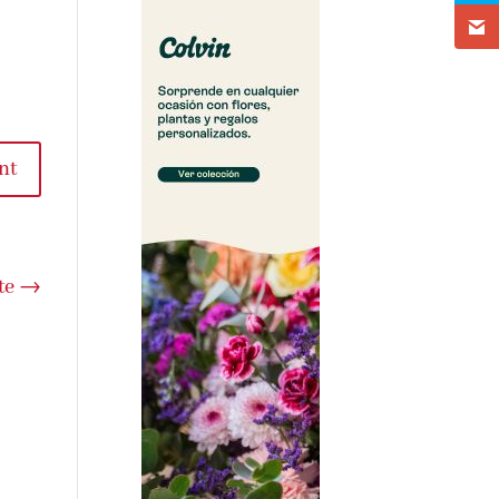
t
e
→