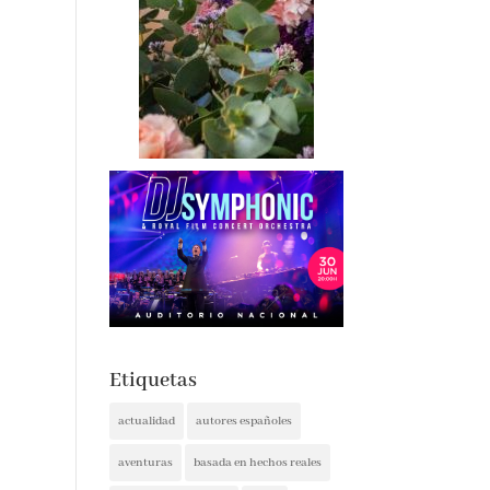
Etiquetas
actualidad
autores españoles
aventuras
basada en hechos reales
basado en hecho real
blogs