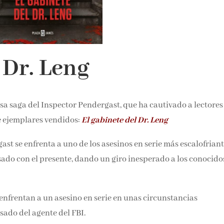
noticias y reseñas directame
bandeja de entrada.
Nombre*
 Dr. Leng
Email*
tosa saga del Inspector Pendergast, que ha cautivado a lectores
e ejemplares vendidos:
El gabinete del Dr. Leng
Por favor, acepta los
térmi
condiciones de privacidad
ast se enfrenta a uno de los asesinos en serie más escalofriant
 pasado con el presente, dando un giro inesperado a los conoc
nfrentan a un asesino en serie en unas circunstancias
sado del agente del FBI.