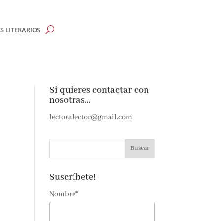
 LITERARIOS
CLOSE
Si quieres contactar con
nosotras…
te y
lectoralector@gmail.com
rdas
Suscríbete!
Nombre*
 de amantes
últimas