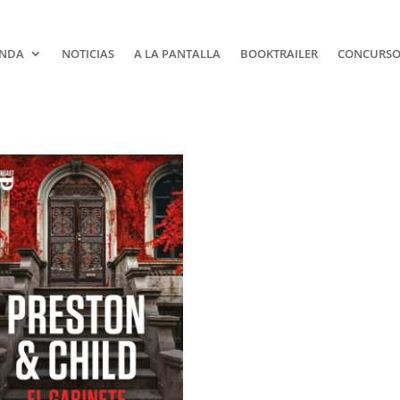
NDA
NOTICIAS
A LA PANTALLA
BOOKTRAILER
CONCURSOS
¡Suscríbe
No Te Pie
Nada!
Únete a nuestra comunidad
de la literatura y recibe las 