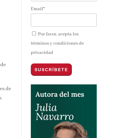
nte en tu
Email*
Por favor, acepta los
términos y condiciones de
privacidad
 de
nos y
es
idos