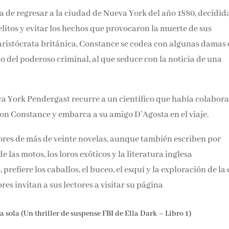
de regresar a la ciudad de Nueva York del año 1880, decidida
litos y evitar los hechos que provocaron la muerte de sus
ristócrata británica, Constance se codea con algunas damas 
culo del poderoso criminal, al que seduce con la noticia de un
va York Pendergast recurre a un científico que había colabor
on Constance y embarca a su amigo D’Agosta en el viaje.
res de más de veinte novelas, aunque también escriben por
las motos, los loros exóticos y la literatura inglesa
efiere los caballos, el buceo, el esquí y la exploración de la
autores invitan a sus lectores a visitar su página
 sola (Un thriller de suspense FBI de Ella Dark – Libro 1)