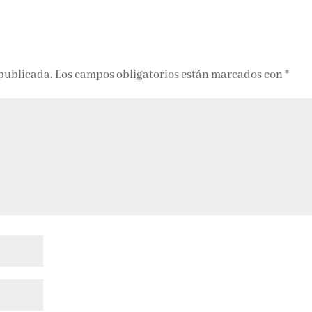
presenta en el
marco del
Festival de
SITGES
 publicada.
Los campos obligatorios están marcados con
*