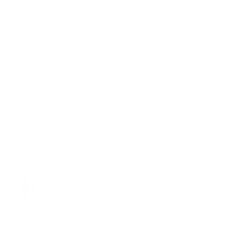
Haunting Adeline
43 vistas
PRÓXIMOS LANZAMIENTOS
42 vistas
Spania, el secreto de las orcas
42 vistas