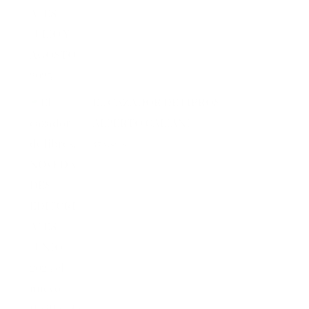
EL CAZADOR DE LIBROS –
ALBERTO CALIANI
47 vistas