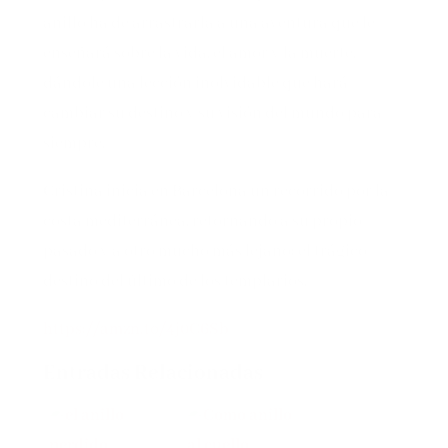
anillo ha de arrastrarla a una aventura que le
enseñará sobre la vida, el amor y la muerte,
dándole una lección inolvidable que hará
cambiar su destino y su visión del mundo para
siempre.
Cristina inicia en Barcelona un recorrido por la
costa mediterránea, retornando a su propio
pasado y a otro mucho más lejano: el trágico
destino del último de los templarios.
https://amzn.to/4j0C6Sb
Entradas Relacionadas