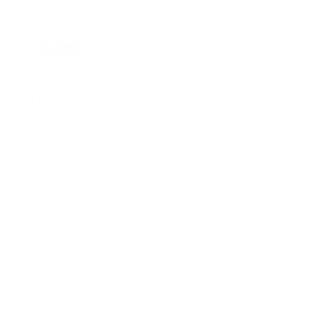
SONSOLES ÓNEGA
Lo + visto esta semana
NOVEDADES EDITORIALES
JULIO Y AGOSTO 2026
0.9k vistas
NOVEDADES EDITORIALES JUNIO 2026
171 vistas
EL SÓTANO – ROBERTO LEAL