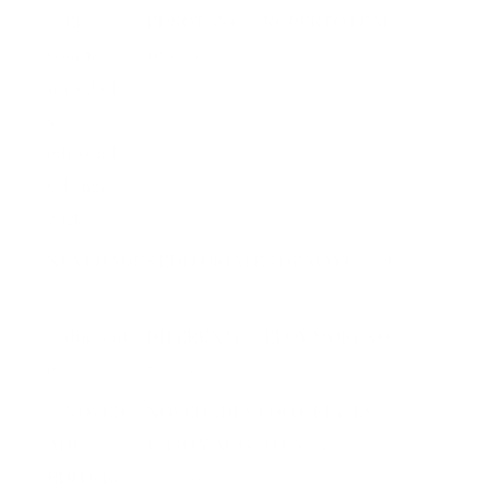
112 vistas
NOVEDADES EDITORIALES DE MAYO 2026
85 vistas
DIFERENTE – ELOY MORENO
75 vistas
NOVEDADES EDITORIALES
JULIO Y AGOSTO 2025
48 vistas