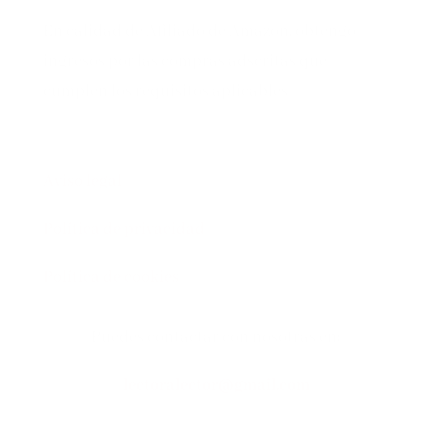
En calidad de Afiliado de Amazon, obtengo
ingresos por las compras adscritas que
cumplen los requisitos aplicables
Aviso legal
Política de privacidad
Política de cookies
Puedes contactar con nosotras en:
lectoralector@gmail.com