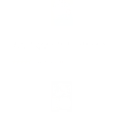
El Poder Del Ahora Una Guía Para La Iluminación
Espiritual - Español
(
45515458
)
9,50 €