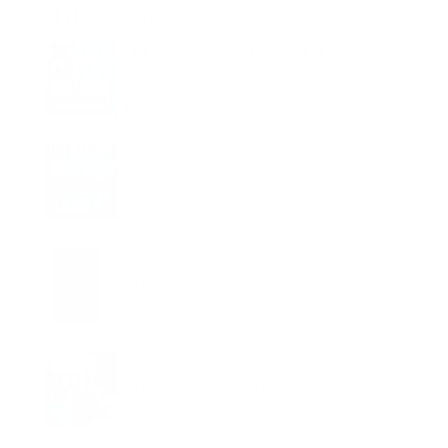
EL SÓTANO – ROBERTO LEAL
EL CAZADOR DE LIBROS –
ALBERTO CALIANI
BAILANDO LO QUITAO – ANA
MILÁN
ANTES DE QUE TODO CAMBIE –
MANEL LOUREIRO
LLEVARÁ TU NOMBRE –