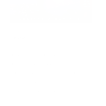
Etiquetas
actualidad
autores españoles
aventuras
basada en hechos reales
basado en hecho real
blogs
booktrailer
cocina y gastronomía
costumbrista
crítica social
encuentros
entrevista
entrevistas
espionaje
ferias del libro
festivales
ficción
ficción histórica
firmas
ganadores
histórica
humor
intriga
lectura conjunta
misterio
narrativa
narrativa contemporánea
negra
noticia
noticias