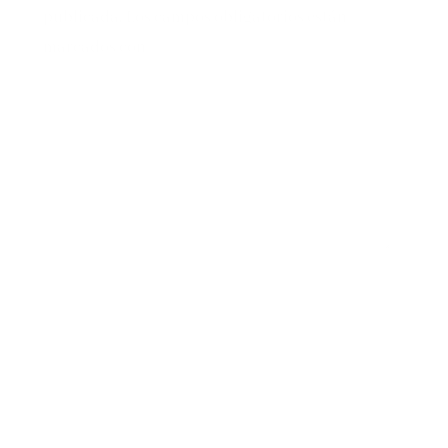
publicada.
Los campos obligatorios están
marcados con
*