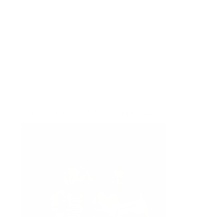
novedades
novela negra
poesía
policíaca
presentaciones
psicología
psicológica
recomendaciones
reflexión
romántica
san jordi
sorteos
suspense
thriller
vida real
CUPÓN DESCUENTO CASA DEL LIBRO