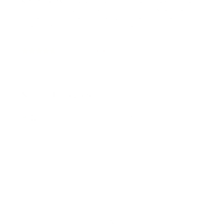
SOPICIDIOS: El asesino está entre las letras y tú eres
el único detective capaz de encontrarlo - 80 sopas de
letras de crímenes para resolver - Pasatiempos de
misterio y true crime para adultos.
(
475180
)
15,95 €
Nuestro Instagram