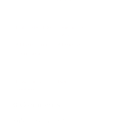
El anillo perdido
Como anillo al
cuello
El asesino de la
Especias
montaña
0 Comments
Submit a Comment
Tu dirección de correo electrónico no será