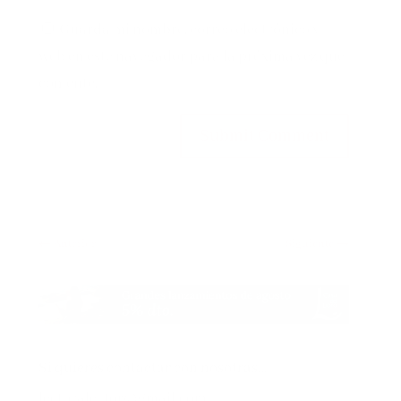
Guarda mi nombre, correo electrónico y
web en este navegador para la próxima vez que
comente.
Submit Comment
←
Anterior
Siguiente
→
Si quieres contactar con nosotras…
lectoralector@gmail.com