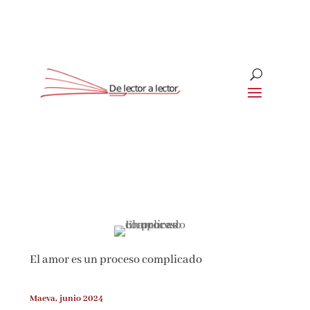
Suscríbete
CLOSE
¡Suscríbete y No Te Pierdas
Nada!
El amor es un proceso complicado
Únete a nuestra comunidad de amantes de la
literatura y recibe las últimas noticias y
reseñas directamente en tu bandeja de entrada.
Maeva, junio 2024