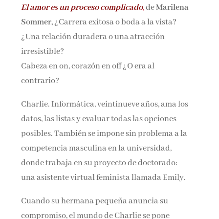
El amor es un proceso complicado
,
de
Marilena
Nombre*
Sommer,
¿Carrera exitosa o boda a la vista?
¿Una relación duradera o una atracción
Email*
irresistible?
Cabeza en on, corazón en off ¿O era al
contrario?
Por favor, acepta los
términos y condiciones
de privacidad
Charlie. Informática, veintinueve años, ama los
datos, las listas y evaluar todas las opciones
posibles. También se impone sin problema a la
competencia masculina en la universidad,
donde trabaja en su proyecto de doctorado:
una asistente virtual feminista llamada Emily.
Cuando su hermana pequeña anuncia su
compromiso, el mundo de Charlie se pone