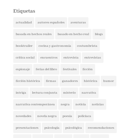
Etiquetas
actualidad
autores españoles
aventuras
basada en hechos reales
basado en hecho real
blogs
booktrailer
cocina y gastronomía
costumbrista
crítica social
encuentros
entrevista
entrevistas
espionaje
ferias del libro
festivales
ficción
ficción histórica
firmas
ganadores
histórica
humor
intriga
lectura conjunta
misterio
narrativa
narrativa contemporánea
negra
noticia
noticias
novedades
novela negra
poesía
policíaca
presentaciones
psicología
psicológica
recomendaciones
reflexión
romántica
san jordi
sorteos
suspense