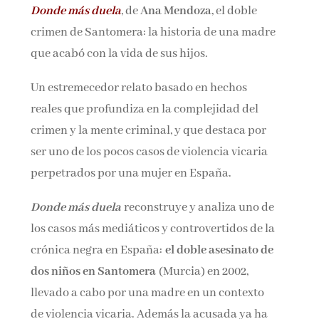
Donde más duela
, de
Ana Mendoza
, el doble
crimen de Santomera: la historia de una madre
Email*
que acabó con la vida de sus hijos.
Un estremecedor relato basado en hechos
Por favor, acepta los
términos y condiciones
reales que profundiza en la complejidad del
de privacidad
crimen y la mente criminal, y que destaca por
ser uno de los pocos casos de violencia vicaria
perpetrados por una mujer en España.
Donde más duela
reconstruye y analiza uno de
los casos más mediáticos y controvertidos de la
crónica negra en España:
el doble asesinato de
dos niños en Santomera
(Murcia) en 2002,
llevado a cabo por una madre en un contexto
de violencia vicaria. Además la acusada ya ha