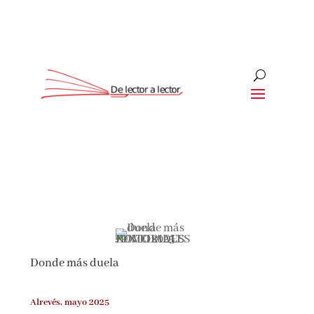
Suscríbete
CLOSE
¡Suscríbete y No Te Pierdas Nada!
Únete a nuestra comunidad de amantes de la
literatura y recibe las últimas noticias y reseñas
Donde más duela
directamente en tu bandeja de entrada.
Alrevés, mayo 2025
Nombre*