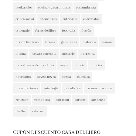
booktrailer
cocina y gastronomía
costumbrista
crítica social
encuentros
entrevista
entrevistas
espionaje
ferias del libro
festivales
ficción
ficción histórica
firmas
ganadores
histórica
humor
intriga
lectura conjunta
misterio
narrativa
narrativa contemporánea
negra
noticia
noticias
novedades
novela negra
poesía
policíaca
presentaciones
psicología
psicológica
recomendaciones
reflexión
romántica
san jordi
sorteos
suspense
thriller
vida real
CUPÓN DESCUENTO CASA DEL LIBRO