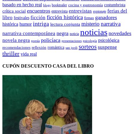
basado en hecho real
costumbrista
cocina y gastronomía
blogs
booktrailer
encuentros
entrevistas
ferias del
crítica social
entrevista
espionaje
ficción histórica
ganadores
libro
ficción
festivales
firmas
intriga
misterio
narrativa
histórica
humor
lectura conjunta
noticias
negra
novedades
narrativa contemporánea
noticia
policíaca
novela negra
psicológica
presentaciones
poesía
psicología
sorteos
suspense
romántica
recomendaciones
reflexión
san jordi
thriller
vida real
CUPÓN DESCUENTO CASA DEL LIBRO