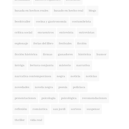
basada en hechos reales
basado en hecho real
blogs
booktrailer
cocina y gastronomía
costumbrista
crítica social
encuentros
entrevista
entrevistas
espionaje
ferias del libro
festivales
ficción
ficción histórica
firmas
ganadores
histórica
humor
intriga
lectura conjunta
misterio
narrativa
narrativa contemporánea
negra
noticia
noticias
novedades
novela negra
poesía
policíaca
presentaciones
psicología
psicológica
recomendaciones
reflexión
romántica
san jordi
sorteos
suspense
thriller
vida real