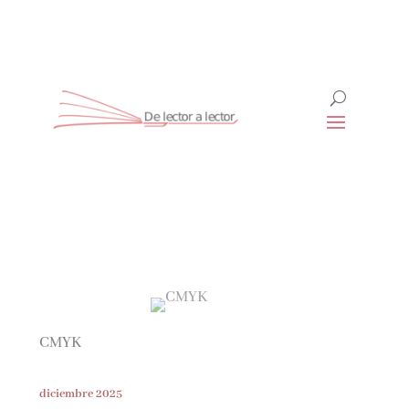
Suscríbete
CLOSE
¡Suscríbete y No Te Pierdas Nada!
Únete a nuestra comunidad de amantes de la
literatura y recibe las últimas noticias y reseñas
CMYK
directamente en tu bandeja de entrada.
diciembre 2025
Nombre*