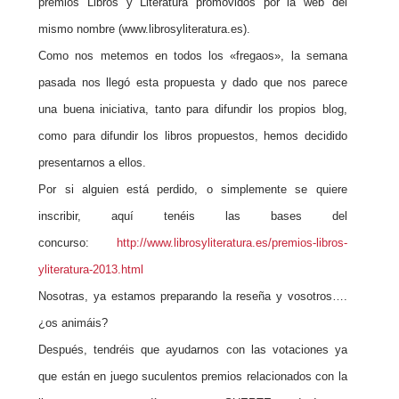
premios Libros y Literatura promovidos por la web del
Nombre*
mismo nombre (www.librosyliteratura.es).
Como nos metemos en todos los «fregaos», la semana
Email*
pasada nos llegó esta propuesta y dado que nos parece
una buena iniciativa, tanto para difundir los propios blog,
como para difundir los libros propuestos, hemos decidido
Por favor, acepta los
términos y condiciones
de privacidad
presentarnos a ellos.
Por si alguien está perdido, o simplemente se quiere
inscribir, aquí tenéis las bases del
concurso:
http://www.librosyliteratura.es/premios-libros-
yliteratura-2013.html
Nosotras, ya estamos preparando la reseña y vosotros….
¿os animáis?
Después, tendréis que ayudarnos con las votaciones ya
que están en juego suculentos premios relacionados con la