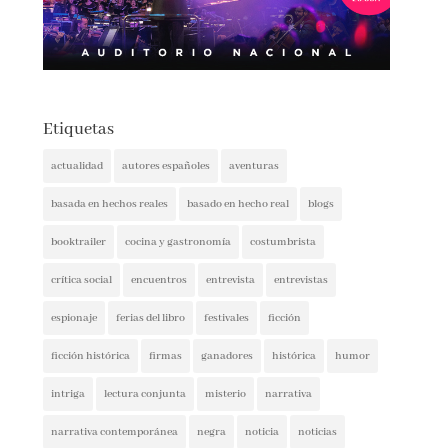
Etiquetas
actualidad
autores españoles
aventuras
basada en hechos reales
basado en hecho real
blogs
booktrailer
cocina y gastronomía
costumbrista
crítica social
encuentros
entrevista
entrevistas
espionaje
ferias del libro
festivales
ficción
ficción histórica
firmas
ganadores
histórica
humor
intriga
lectura conjunta
misterio
narrativa
narrativa contemporánea
negra
noticia
noticias
novedades
novela negra
poesía
policíaca