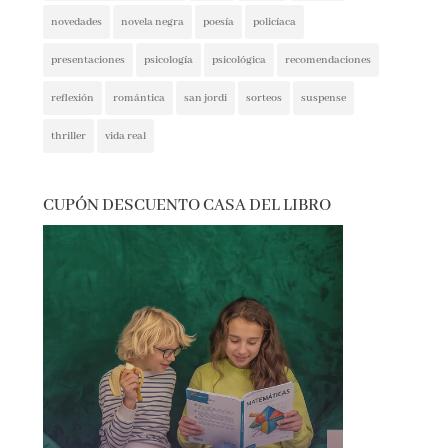
presentaciones
psicología
psicológica
recomendaciones
reflexión
romántica
san jordi
sorteos
suspense
thriller
vida real
CUPÓN DESCUENTO CASA DEL LIBRO