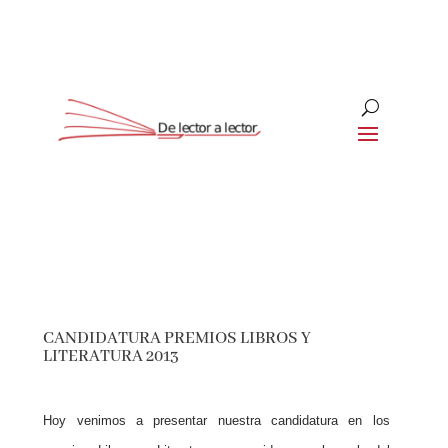
Suscríbete
CLOSE
¡Suscríbete y No Te Pierdas
Nada!
CANDIDATURA PREMIOS LIBROS Y
LITERATURA 2013
Únete a nuestra comunidad de amantes de la
literatura y recibe las últimas noticias y
reseñas directamente en tu bandeja de entrada.
Hoy venimos a presentar nuestra candidatura en los