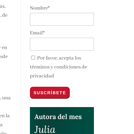
as,
Nombre*
, de
Email*
r en
esde
Por favor, acepta los
términos y condiciones de
privacidad
, una
en la
na
rio.