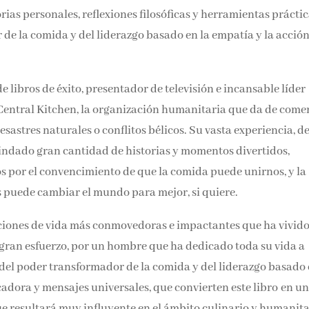
s personales, reflexiones filosóficas y herramientas práctic
de la comida y del liderazgo basado en la empatía y la acción
e libros de éxito, presentador de televisión e incansable líder
entral Kitchen, la organización humanitaria que da de come
sastres naturales o conflitos bélicos. Su vasta experiencia, d
brindado gran cantidad de historias y momentos divertidos,
s por el convencimiento de que la comida puede unirnos, y la
s puede cambiar el mundo para mejor, si quiere.
ecciones de vida más conmovedoras e impactantes que ha vivido
 gran esfuerzo, por un hombre que ha dedicado toda su vida a
del poder transformador de la comida y del liderazgo basado 
cadora y mensajes universales, que convierten este libro en u
que resultará muy influyente en el ámbito culinario y humanita