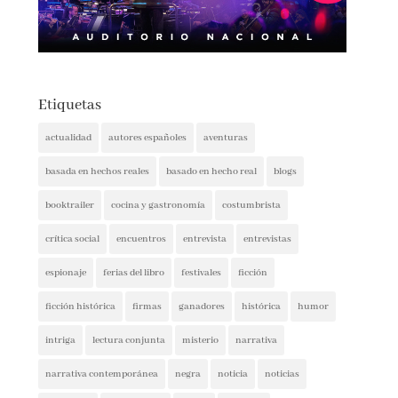
Etiquetas
actualidad
autores españoles
aventuras
basada en hechos reales
basado en hecho real
blogs
booktrailer
cocina y gastronomía
costumbrista
crítica social
encuentros
entrevista
entrevistas
espionaje
ferias del libro
festivales
ficción
ficción histórica
firmas
ganadores
histórica
humor
intriga
lectura conjunta
misterio
narrativa
narrativa contemporánea
negra
noticia
noticias
novedades
novela negra
poesía
policíaca