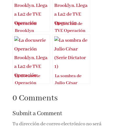
Operación
Llega a La2 de
Brooklyn
TVE Operación
Brooklyn
La docuserie
La sombra de
Operación
Julio César
Brooklyn se
0 Comments
estrena en RTVE
Play
Submit a Comment
Tu dirección de correo electrónico no será