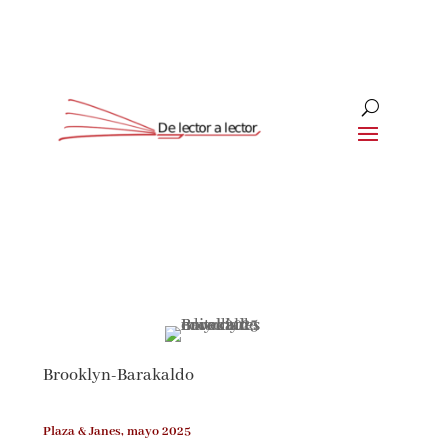
Suscríbete
CLOSE
¡Suscríbete y No Te Pierdas
Nada!
Brooklyn-Barakaldo
Únete a nuestra comunidad de amantes de la
literatura y recibe las últimas noticias y
reseñas directamente en tu bandeja de entrada.
Plaza & Janes, mayo 2025