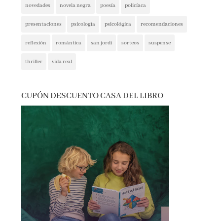
presentaciones
psicología
psicológica
recomendaciones
reflexión
romántica
san jordi
sorteos
suspense
thriller
vida real
CUPÓN DESCUENTO CASA DEL LIBRO