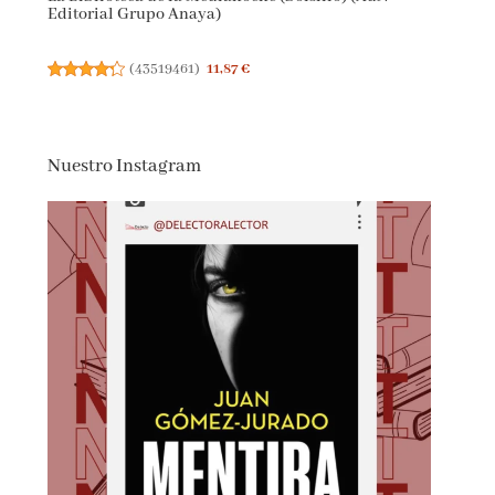
Editorial Grupo Anaya)
(
43519461
)
11,87 €
Nuestro Instagram