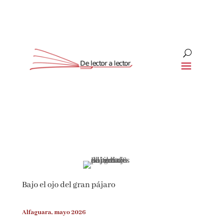
Suscríbete
CLOSE
¡Suscríbete y No Te Pierdas
Nada!
Bajo el ojo del gran pájaro
Únete a nuestra comunidad de amantes de la
literatura y recibe las últimas noticias y
reseñas directamente en tu bandeja de entrada.
Alfaguara, mayo 2026