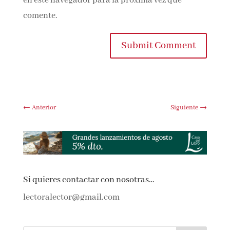
Guarda mi nombre, correo electrónico y
web en este navegador para la próxima vez que
comente.
Submit Comment
←
Anterior
Siguiente
→
Si quieres contactar con nosotras…
lectoralector@gmail.com