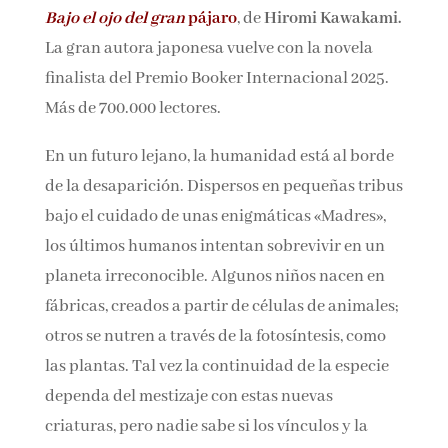
Bajo el ojo del gran
pájaro
, de
Hiromi
Nombre*
Kawakami.
La gran autora japonesa vuelve con
la novela finalista del Premio Booker
Email*
Internacional 2025. Más de 700.000 lectores.
En un futuro lejano, la humanidad está al
Por favor, acepta los
términos y condiciones
borde de la desaparición. Dispersos en
de privacidad
pequeñas tribus bajo el cuidado de unas
enigmáticas «Madres», los últimos humanos
intentan sobrevivir en un planeta
irreconocible. Algunos niños nacen en fábricas,
creados a partir de células de animales; otros se
nutren a través de la fotosíntesis, como las
plantas. Tal vez la continuidad de la especie
dependa del mestizaje con estas nuevas