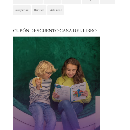
presentaciones
psicología
psicológica
recomendaciones
reflexión
romántica
san jordi
sorteos
suspense
thriller
vida real
CUPÓN DESCUENTO CASA DEL LIBRO