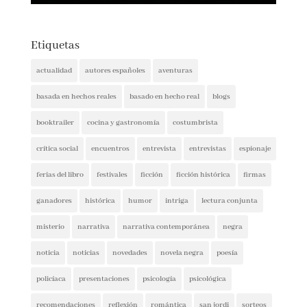
Etiquetas
actualidad
autores españoles
aventuras
basada en hechos reales
basado en hecho real
blogs
booktrailer
cocina y gastronomía
costumbrista
crítica social
encuentros
entrevista
entrevistas
espionaje
ferias del libro
festivales
ficción
ficción histórica
firmas
ganadores
histórica
humor
intriga
lectura conjunta
misterio
narrativa
narrativa contemporánea
negra
noticia
noticias
novedades
novela negra
poesía
policíaca