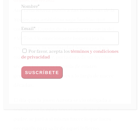
Grijalbo, febrero 2022
Nombre*
Ana Lena Rivera
publica
Las herederas de la
Singer,
u
na ambiciosa saga familiar que
Email*
conecta la España de la posguerra con la del
#MeToo. Un emocionante homenaje a la
resiliencia y la solidaridad femenina.
U
na
Por favor, acepta los
términos y condiciones
máquina de coser, portadora de un terrible
de privacidad
secreto, hilvana la historia de cuatro
generaciones de mujeres a lo largo de nueve
décadas.
El día que la joven Aurora se vio obligada a
trabajar en la mina tras el accidente de su
padre, se juró a sí misma hacer lo que fuera
necesario para salir de aquel infierno.