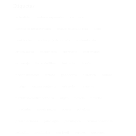
actualidad
autores españoles
aventuras
basada en hechos reales
basado en hecho real
blogs
booktrailer
cocina y gastronomía
costumbrista
crítica social
encuentros
entrevista
entrevistas
espionaje
ferias del libro
festivales
ficción
ficción histórica
firmas
ganadores
histórica
humor
intriga
lectura conjunta
misterio
narrativa
narrativa contemporánea
negra
noticia
noticias
novedades
novela negra
poesía
policíaca
presentaciones
psicología
psicológica
recomendaciones
reflexión
romántica
san jordi
sorteos
suspense