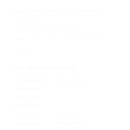
La chica sola (Un thriller de suspense FBI de Ella
Dark – Libro 1)
Recuperando la calificación ahora.
0,00 €
(a partir de 12 de noviembre de 2025 04:27 GMT +02:00 -
Más
información
)
Entradas Relacionadas
LA NIÑA DEL
El asno de oro,
SOMBRERO
adaptación de
AZUL – ANA
Peter Singer