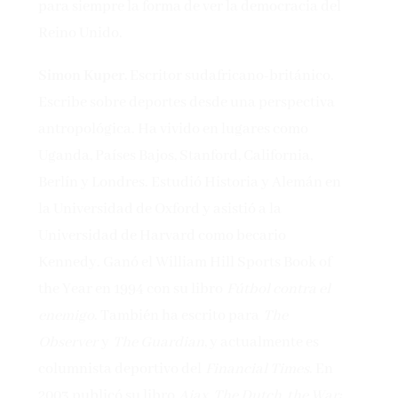
para siempre la forma de ver la democracia del
Reino Unido.
Simon Kuper.
Escritor sudafricano-británico.
Escribe sobre deportes desde una perspectiva
antropológica. Ha vivido en lugares como
Uganda, Países Bajos, Stanford, California,
Berlín y Londres. Estudió Historia y Alemán en
la Universidad de Oxford y asistió a la
Universidad de Harvard como becario
Kennedy. Ganó el William Hill Sports Book of
the Year en 1994 con su libro
Fútbol contra el
enemigo
. También ha escrito para
The
Observer
y
The Guardian
, y actualmente es
columnista deportivo del
Financial Times
. En
2003 publicó su libro
Ajax, The Dutch, the War: