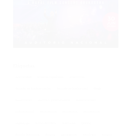
Etiquetas
actualidad
autores españoles
aventuras
basada en hechos reales
basado en hecho real
blogs
booktrailer
cocina y gastronomía
costumbrista
crítica social
encuentros
entrevista
entrevistas
espionaje
ferias del libro
festivales
ficción
ficción histórica
firmas
ganadores
histórica
humor