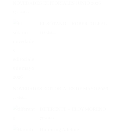
142 vistas
EL SÓTANO – ROBERTO LEAL
118 vistas
NOVEDADES EDITORIALES DE MAYO 2026
77 vistas
DIFERENTE – ELOY MORENO
77 vistas
Haunting Adeline
48 vistas