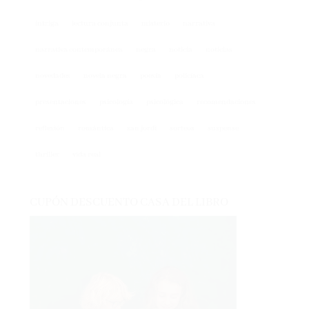
intriga
lectura conjunta
misterio
narrativa
narrativa contemporánea
negra
noticia
noticias
novedades
novela negra
poesía
policíaca
presentaciones
psicología
psicológica
recomendaciones
reflexión
romántica
san jordi
sorteos
suspense
thriller
vida real
CUPÓN DESCUENTO CASA DEL LIBRO