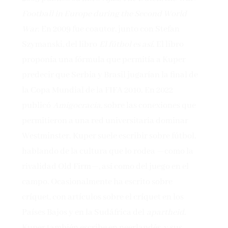
Football in Europe during the Second World
War
. En 2009 fue coautor, junto con Stefan
Szymanski, del libro
El fútbol es así
. El libro
proponía una fórmula que permitía a Kuper
predecir que Serbia y Brasil jugarían la final de
la Copa Mundial de la FIFA 2010. En 2022
publicó
Amigocracia
, sobre las conexiones que
permitieron a una red universitaria dominar
Westminster. Kuper suele escribir sobre fútbol,
hablando de la cultura que lo rodea —como la
rivalidad Old Firm—, así como del juego en el
campo. Ocasionalmente ha escrito sobre
críquet, con artículos sobre el críquet en los
Países Bajos y en la Sudáfrica del
apartheid
.
Kuper también escribe en neerlandés, y sus