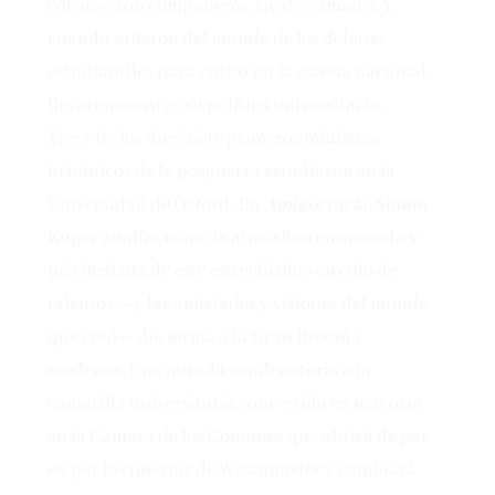
colegas: son compañeros, rivales, amigos. Y,
cuando salieron del mundo de los debates
estudiantiles para entrar en la escena nacional,
llevaron consigo su política universitaria.
Trece de los diecisiete primeros ministros
británicos de la posguerra estudiaron en la
Universidad de Oxford. En
Amigocracia
,
Simon
Kuper
analiza cómo la atmósfera enrarecida y
privilegiada de este estrechísimo círculo de
talentos —y las amistades y visiones del mundo
que creó— dio forma a la Gran Bretaña
moderna. Una mirada condenatoria a la
camarilla universitaria convertida en mayoría
en la Cámara de los Comunes que abrirá de par
en par las puertas de Westminster y cambiará