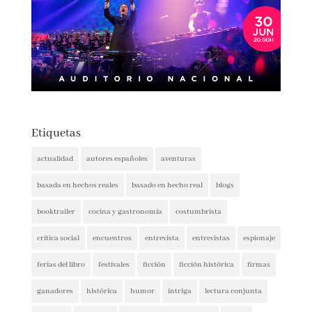
Etiquetas
actualidad
autores españoles
aventuras
basada en hechos reales
basado en hecho real
blogs
booktrailer
cocina y gastronomía
costumbrista
crítica social
encuentros
entrevista
entrevistas
espionaje
ferias del libro
festivales
ficción
ficción histórica
firmas
ganadores
histórica
humor
intriga
lectura conjunta
misterio
narrativa