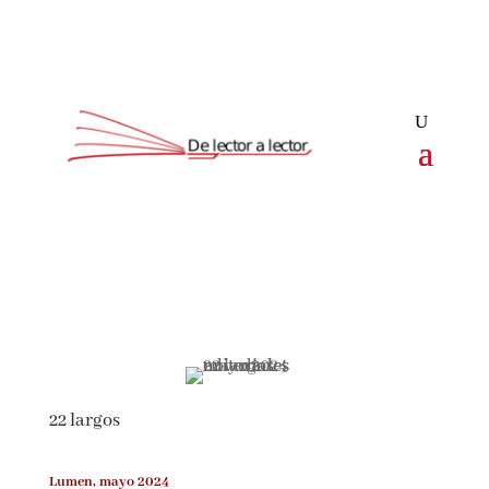
Suscríbete
CLOSE
¡Suscríbete y No Te Pierdas
Nada!
22 largos
Únete a nuestra comunidad de amantes de la
literatura y recibe las últimas noticias y
reseñas directamente en tu bandeja de entrada.
Lumen, mayo 2024