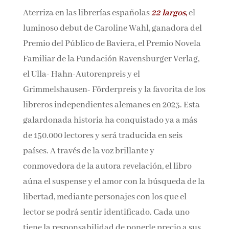
Aterriza en las librerías españolas
22 largos
,
el
Nombre*
luminoso debut de Caroline Wahl, ganadora
del Premio del Público de Baviera, el Premio
Email*
Novela Familiar de la Fundación Ravensburger
Verlag, el Ulla- Hahn-Autorenpreis y el
Por favor, acepta los
términos y condiciones
Grimmelshausen- Förderpreis y la favorita de
de privacidad
los libreros independientes alemanes en 2023.
Esta galardonada historia ha conquistado ya a
más de 150.000 lectores y será traducida en seis
países. A través de la voz brillante y
conmovedora de la autora revelación, el libro
aúna el suspense y el amor con la búsqueda de
la libertad, mediante personajes con los que el
lector se podrá sentir identificado. Cada uno
tiene la responsabilidad de ponerle precio a