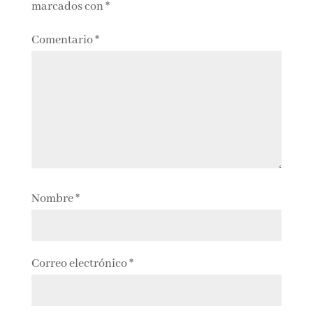
publicada.
Los campos obligatorios están
marcados con
*
Comentario
*
Nombre
*
Correo electrónico
*