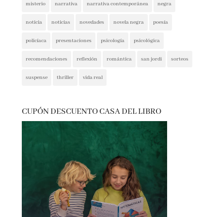
narrativa contemporánea
negra
noticia
noticias
novedades
novela negra
poesía
policíaca
presentaciones
psicología
psicológica
recomendaciones
reflexión
romántica
san jordi
sorteos
suspense
thriller
vida real
CUPÓN DESCUENTO CASA DEL LIBRO